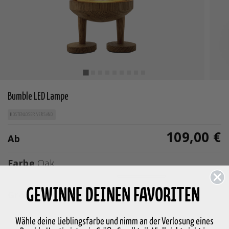
Bumble LED Lampe
KOSTENLOSER VERSAND
109,00 €
Ab
Farbe
Oak
Ausgewählte
GEWINNE DEINEN FAVORITEN
Größe
Auswählen Größe
Wähle deine Lieblingsfarbe und nimm an der Verlosung eines