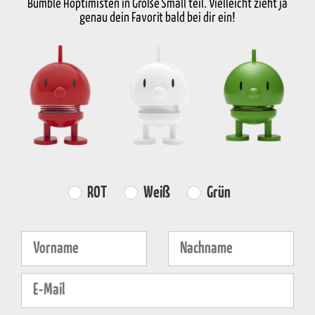
Bumble Hoptimisten in Größe Small teil. Vielleicht zieht ja
genau dein Favorit bald bei dir ein!
-
+
Wähle die Variante aus
KOSTENLOSER
SCHNELLE
RÜCKGABERECHT
VERSAND
LIEFERUNG
30 Tage Rückgabe
über €59
2-5 Werktage
Produktinformation
Farvevalg
ROT
Weiß
Grün
Eigenschaften
Fornavn
Efternavn
E-mail