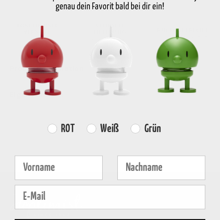
genau dein Favorit bald bei dir ein!
KOSTENLOSER
SCHNELLE
RÜCKGABERECHT
VERSAND
LIEFERUNG
30 Tage Rückgabe
über €59
2-5 Werktage
Produktinformation
Eigenschaften
Farvevalg
ROT
Weiß
Grün
Fornavn
Efternavn
E-mail