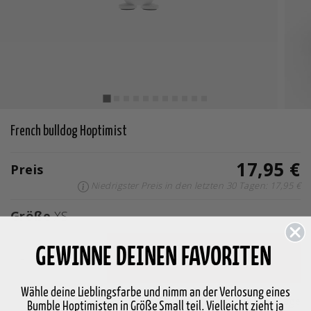
French bulldog Hoptimist
17,95 €
Preis
Niedrigster Preis in den letzten 30 Tagen: 17,95 €
Größe
XS
GEWINNE DEINEN FAVORITEN
-
+
In den Warenkorb legen
Wähle deine Lieblingsfarbe und nimm an der Verlosung eines
Auf Lager
Lieferung in 2-5 Werktage
Bumble Hoptimisten in Größe Small teil. Vielleicht zieht ja