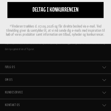
Vi er utrolig stolte af, at Hoptimisterne i dag er en del af den store danske designfamilie.
DELTAG I KONKURRENCEN
I 2009 relancerede vi Hoptimisten, og i dag hopper figurerne igen i både Danmark og i resten af
verden.
*Vinderen trækkes d. 07.09.2026 og får direkte besked via e-mail. Ved
tilmelding giver du samtykke til, at vi må sende dig e-mails med inspiration til
køb af vores produkter samt information om tilbud, nyheder og konkurrencer.
Når vi i dag videreudvikler designet, gør vi det i Ehrenreichs ånd. Hans grundlæggende idé var at
tegne Hoptimisterne ud fra en cirkel og en ellipse, og den idé ligger til grund for både klassikerne og
den nye generation af figurer.
FØLG OS
OM OS
KUNDESERVICE
KONTAKT OS