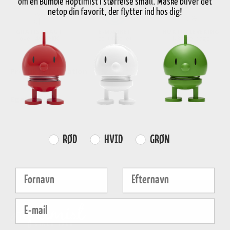
om en Bumble Hoptimist i størrelse small. Måske bliver det
netop din favorit, der flytter ind hos dig!
GRATIS FRAGT
E-MÆRKET
HURTIG LEVERING
over
499 DKK
certificeret
1-3 hverdage
Produktinformation
Egenskaber
Farvevalg
RØD
HVID
GRØN
Fornavn
Efternavn
E-mail