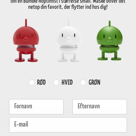
om en Bumble Hoptimist i størrelse small. Måske bliver det
netop din favorit, der flytter ind hos dig!
GRATIS FRAGT
E-MÆRKET
HURTIG LEVERING
over
499 DKK
certificeret
1-3 hverdage
Produktinformation
Egenskaber
Farvevalg
RØD
HVID
GRØN
Fornavn
Efternavn
E-mail