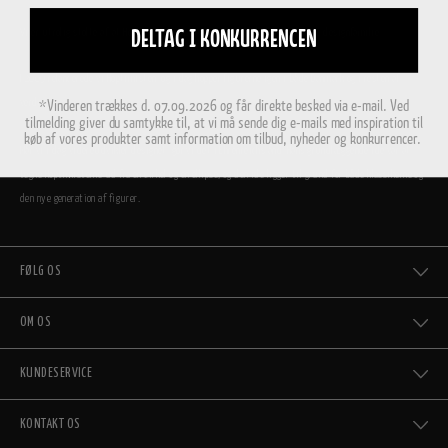
Vi er utrolig stolte af, at Hoptimisterne i dag er en del af den store danske designfamilie.
DELTAG I KONKURRENCEN
I 2009 relancerede vi Hoptimisten, og i dag hopper figurerne igen i både Danmark og i resten af
verden.
*Vinderen trækkes d. 07.09.2026 og får direkte besked via e-mail. Ved
tilmelding giver du samtykke til, at vi må sende dig e-mails med inspiration til
køb af vores produkter samt information om tilbud, nyheder og konkurrencer.
Når vi i dag videreudvikler designet, gør vi det i Ehrenreichs ånd. Hans grundlæggende idé var at
tegne Hoptimisterne ud fra en cirkel og en ellipse, og den idé ligger til grund for både klassikerne og
den nye generation af figurer.
FØLG OS
OM OS
KUNDESERVICE
KONTAKT OS