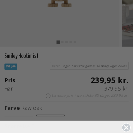
Smiley Hoptimist
Varen udgår, tilbuddet gælder så længe lager haves
SPAR 36%
239,95 kr.
Pris
Før
379,95 kr.
Laveste pris i de sidste 30 dage: 239,95 kr.
Farve
Raw oak
valgte
Størrelse
S