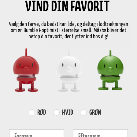
VIND DIN FAVORIT
S
Vælg den farve, du bedst kan lide, og deltag i lodtrækningen
om en Bumble Hoptimist i størrelse small. Måske bliver det
-
+
Læg i kurv
netop din favorit, der flytter ind hos dig!
På lager
1-3 dages levering
GRATIS FRAGT
E-MÆRKET
HURTIG LEVERING
over
499 DKK
certificeret
1-3 hverdage
Produktinformation
Farvevalg
RØD
HVID
GRØN
Egenskaber
Fornavn
Efternavn