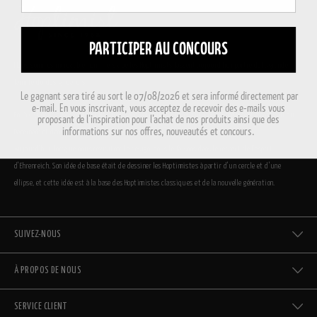
PARTICIPER AU CONCOURS
Nous sommes incroyablement fiers que les Hoptimists fassent aujourd’hui partie de la grande
famille du design danois.
Le gagnant sera tiré au sort le 07/08/2026 et sera informé directement par
e-mail. En vous inscrivant, vous acceptez de recevoir des e-mails vous
En 2009, nous avons relancé l’Hoptimiste, et aujourd’hui, les chiffres rebondissent à nouveau au
proposant de l’inspiration pour l’achat de nos produits ainsi que des
informations sur nos offres, nouveautés et concours.
Danemark et dans le reste du monde.
Aujourd’hui, lorsque nous revisitons le design, nous le faisons dans le respect de l’esprit
d’Ehrenreich. Son idée de base était de dessiner les Hoptimistes à partir d’un cercle et d’une
ellipse, et cette idée est à la base des Hoptimistes classiques et de la nouvelle génération.
SUIVEZ-NOUS
À PROPOS DE NOUS
SERVICE CLIENT