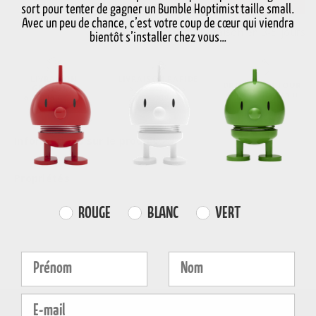
sort pour tenter de gagner un Bumble Hoptimist taille small.
Avec un peu de chance, c’est votre coup de cœur qui viendra
En stock
Livraison en 3-5 jours
bientôt s’installer chez vous…
LIVRAISON
LIVRAISON RAPIDE
DROIT DE RETOUR
GRATUITE
sous 3-5 jours
30 jours de retour
au-delà de 59€
ouvrables
Informations sur le produit
Propriétés
Farvevalg
ROUGE
BLANC
VERT
Fornavn
Efternavn
E-mail