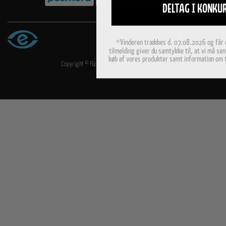
DELTAG I KONKU
*Vinderen trækkes d. 07.08.2026 og får d
tilmelding giver du samtykke til, at vi må sen
køb af vores produkter samt information om 
Copyright © F&H Group A/S · CVR: 10325838