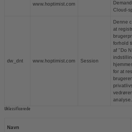
Demand
www.hoptimist.com
Cloud-sp
Denne co
at regist
brugerpr
forhold t
af "Do N
indstilli
dw_dnt
www.hoptimist.com
Session
hjemmes
for at r
brugere
privatli
vedrøre
analyse.
Uklassificerede
Navn