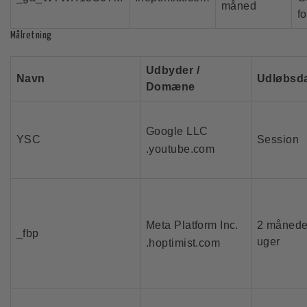
måned
f
Målretning
Udbyder /
Navn
Udløbsd
Domæne
Google LLC
YSC
Session
.youtube.com
Meta Platform Inc.
2 månede
_fbp
uger
.hoptimist.com