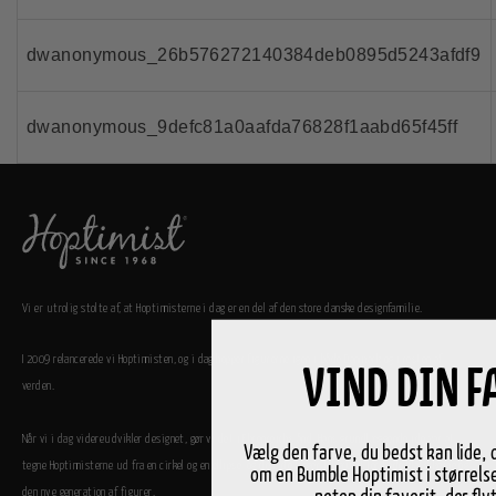
dwanonymous_26b576272140384deb0895d5243afdf9
dwanonymous_9defc81a0aafda76828f1aabd65f45ff
Vi er utrolig stolte af, at Hoptimisterne i dag er en del af den store danske designfamilie.
I 2009 relancerede vi Hoptimisten, og i dag hopper figurerne igen i både Danmark og i resten af
VIND DIN 
verden.
Når vi i dag videreudvikler designet, gør vi det i Ehrenreichs ånd. Hans grundlæggende idé var at
Vælg den farve, du bedst kan lide, 
tegne Hoptimisterne ud fra en cirkel og en ellipse, og den idé ligger til grund for både klassikerne og
om en Bumble Hoptimist i størrelse
den nye generation af figurer.