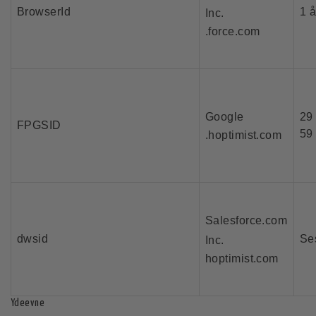
BrowserId
1 å
Inc.
.force.com
Google
29 
FPGSID
59
.hoptimist.com
Salesforce.com
dwsid
Se
Inc.
hoptimist.com
Ydeevne