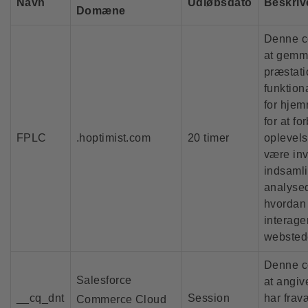
Navn
Udløbsdato
Beskriv
Domæne
Denne co
at gemm
præstati
funktion
for hje
for at f
FPLC
.hoptimist.com
20 timer
oplevels
være inv
indsamli
analysed
hvordan
interage
webstede
Denne co
Salesforce
at angiv
__cq_dnt
Session
har frav
Commerce Cloud