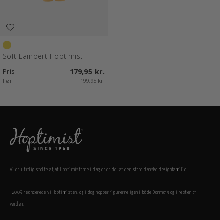
Mimosa
Soft Lambert Hoptimist
Pris
179,95 kr.
Før
199,95 kr.
Vi er utrolig stolte af, at Hoptimisterne i dag er en del af den store danske designfamilie.
I 2009 relancerede vi Hoptimisten, og i dag hopper figurerne igen i både Danmark og i resten af
verden.