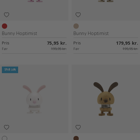
Light red
Latte
Bunny Hoptimist
Bunny Hoptimist
Pris
75,95 kr.
Pris
179,95 kr.
Før
199,95 kr.
Før
199,95 kr.
SPAR 10%