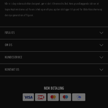
Når vi i dag videreudvikler designet, gør vi det i Ehrenreichs ånd. Hans grundlæggende idé var at
tegne Hoptimisterne ud fra en cirkel og en ellipse, og den idé ligger til grund for både klassikerne og
den nye generation af figurer.
FØLG OS
OM OS
KUNDESERVICE
KONTAKT OS
NEM BETALING