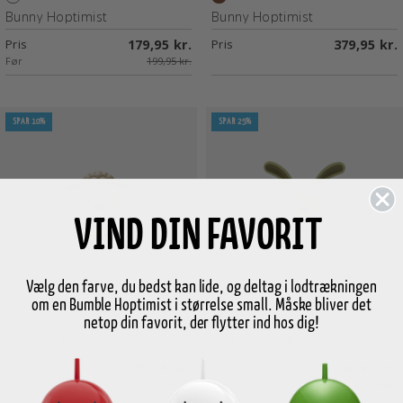
White
Oak
Bunny Hoptimist
Bunny Hoptimist
Pris
179,95 kr.
Pris
379,95 kr.
Før
199,95 kr.
SPAR 10%
SPAR 25%
VIND DIN FAVORIT
Vælg den farve, du bedst kan lide, og deltag i lodtrækningen
om en Bumble Hoptimist i størrelse small. Måske bliver det
netop din favorit, der flytter ind hos dig!
Latte
Olive
Lambert Hoptimist
Soft Bunny Hoptimist
Pris
179,95 kr.
Pris
149,95 kr.
Før
199,95 kr.
Før
199,95 kr.