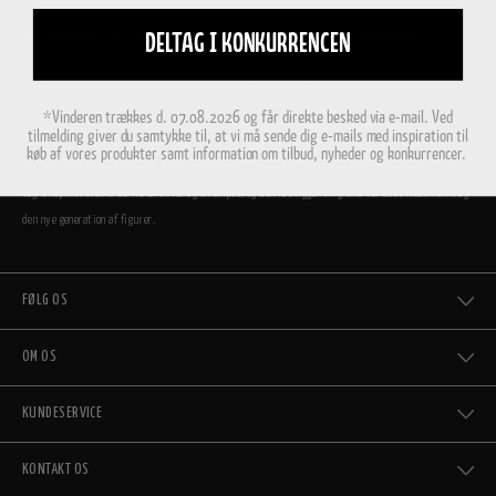
Vi er utrolig stolte af, at Hoptimisterne i dag er en del af den store danske designfamilie.
DELTAG I KONKURRENCEN
I 2009 relancerede vi Hoptimisten, og i dag hopper figurerne igen i både Danmark og i resten af
verden.
*Vinderen trækkes d. 07.08.2026 og får direkte besked via e-mail. Ved
tilmelding giver du samtykke til, at vi må sende dig e-mails med inspiration til
køb af vores produkter samt information om tilbud, nyheder og konkurrencer.
Når vi i dag videreudvikler designet, gør vi det i Ehrenreichs ånd. Hans grundlæggende idé var at
tegne Hoptimisterne ud fra en cirkel og en ellipse, og den idé ligger til grund for både klassikerne og
den nye generation af figurer.
FØLG OS
OM OS
KUNDESERVICE
KONTAKT OS