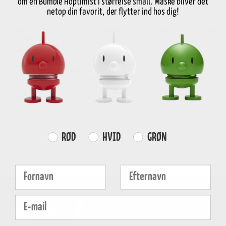
om en Bumble Hoptimist i størrelse small. Måske bliver det
netop din favorit, der flytter ind hos dig!
GRATIS FRAGT
E-MÆRKET
HURTIG LEVERING
over
499 DKK
certificeret
1-3 hverdage
Produktinformation
Egenskaber
Farvevalg
RØD
HVID
GRØN
Fornavn
Efternavn
E-mail