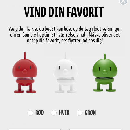
Størrelse
L
VIND DIN FAVORIT
L
Vælg den farve, du bedst kan lide, og deltag i lodtrækningen
om en Bumble Hoptimist i størrelse small. Måske bliver det
netop din favorit, der flytter ind hos dig!
-
+
Læg i kurv
På lager
1-3 dages levering
GRATIS FRAGT
E-MÆRKET
HURTIG LEVERING
over
499 DKK
certificeret
1-3 hverdage
Produktinformation
Farvevalg
RØD
HVID
GRØN
Egenskaber