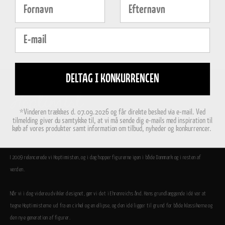
Fornavn
Efternavn
E-mail
DELTAG I KONKURRENCEN
*Vinderen trækkes d. 07.09.2026 og får direkte besked via e-mail. Ved
tilmelding giver du samtykke til, at vi må sende dig e-mails med inspiration til
køb af vores produkter samt information om tilbud, nyheder og konkurrencer.
Vi er utrolig stolte af, at Hoptimisterne i dag er en del af den store danske designfamilie.
I 2009 relancerede vi Hoptimisten, og i dag hopper figurerne igen i både Danmark og i resten af
verden.
Når vi i dag videreudvikler designet, gør vi det i Ehrenreichs ånd. Hans grundlæggende idé var at
tegne Hoptimisterne ud fra en cirkel og en ellipse, og den idé ligger til grund for både klassikerne og
den nye generation af figurer.