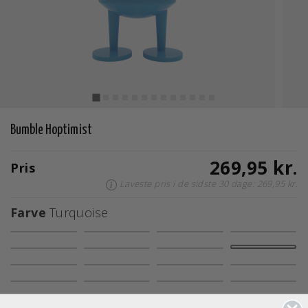
Bumble Hoptimist
269,95 kr.
Pris
Laveste pris i de sidste 30 dage: 269,95 kr.
Farve
Turquoise
valgte