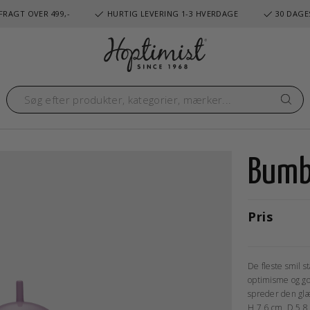
FRAGT OVER 499,-
HURTIG LEVERING 1-3 HVERDAGE
30 DAGE
Bumb
Pris
De fleste smil s
optimisme og go
spreder den glæ
H 7,6 cm, D 5,8