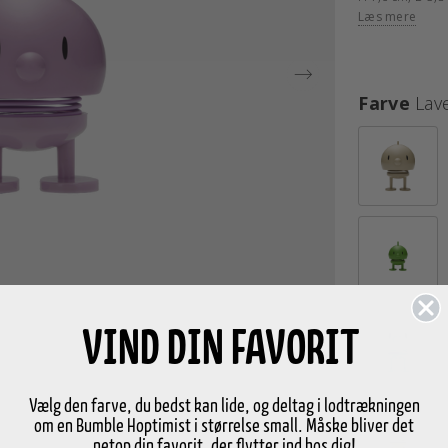
Læs mere
Farve
Lav
VIND DIN FAVORIT
Vælg den farve, du bedst kan lide, og deltag i lodtrækningen
om en Bumble Hoptimist i størrelse small. Måske bliver det
netop din favorit, der flytter ind hos dig!