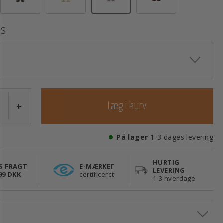
valgte
S
+
Læg i kurv
På lager
1-3 dages levering
HURTIG
S FRAGT
E-MÆRKET
LEVERING
99 DKK
certificeret
1-3 hverdage