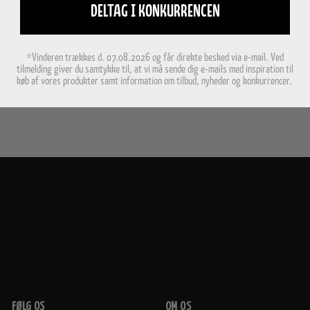
DELTAG I KONKURRENCEN
*Vinderen trækkes d. 07.08.2026 og får direkte besked via e-mail. Ved
tilmelding giver du samtykke til, at vi må sende dig e-mails med inspiration til
køb af vores produkter samt information om tilbud, nyheder og konkurrencer.
FØLG OS
OM OS