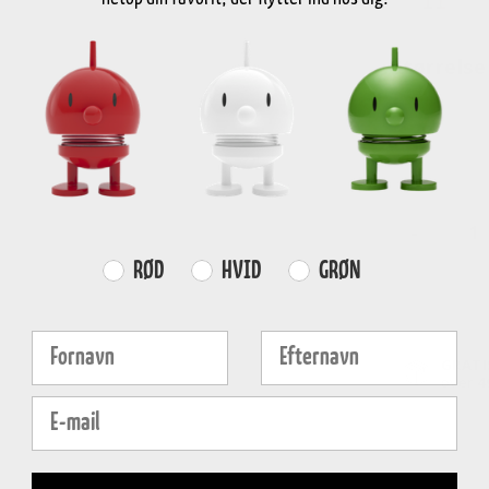
Størrelse
S
-
Farvevalg
RØD
HVID
GRØN
Fornavn
Efternavn
GRATI
over
4
E-mail