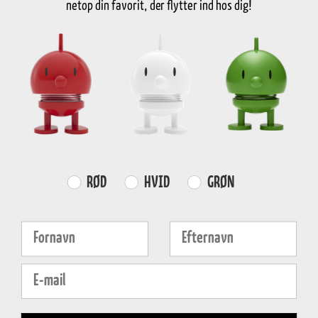
netop din favorit, der flytter ind hos dig!
På lager
1-3 dages levering
GRATIS FRAGT
E-MÆRKET
HURTIG LEVERING
over
499 DKK
certificeret
1-3 hverdage
Produktinformation
Egenskaber
Farvevalg
RØD
HVID
GRØN
Fornavn
Efternavn
E-mail