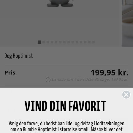
Dog Hoptimist
199,95 kr.
Pris
Laveste pris i de sidste 30 dage: 199,95 kr.
Farve
Cool Grey
valgte
VIND DIN FAVORIT
Størrelse
S
Vælg den farve, du bedst kan lide, og deltag i lodtrækningen
-
+
Læg i kurv
om en Bumble Hoptimist i størrelse small. Måske bliver det