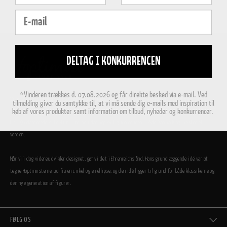
E-mail
DELTAG I KONKURRENCEN
*Vinderen trækkes d. 07.08.2026 og får direkte besked via e-mail. Ved
Vi er utrolig stolte af, at Hoptimisterne i dag er en del af den store danske designfamilie.
tilmelding giver du samtykke til, at vi må sende dig e-mails med inspiration til
køb af vores produkter samt information om tilbud, nyheder og konkurrencer.
I 2009 relancerede vi Hoptimisten, og i dag hopper figurerne igen i både Danmark og i resten af
verden.
Når vi i dag videreudvikler designet, gør vi det i Ehrenreichs ånd. Hans grundlæggende idé var at
tegne Hoptimisterne ud fra en cirkel og en ellipse, og den idé ligger til grund for både klassikerne og
den nye generation af figurer.
FØLG OS