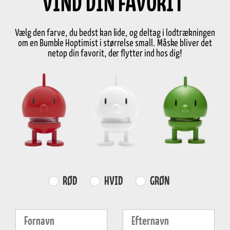
VIND DIN FAVORIT
Vælg den farve, du bedst kan lide, og deltag i lodtrækningen
-
+
Læg i kurv
om en Bumble Hoptimist i størrelse small. Måske bliver det
netop din favorit, der flytter ind hos dig!
På lager
1-3 dages levering
GRATIS FRAGT
E-MÆRKET
HURTIG LEVERING
over
499 DKK
certificeret
1-3 hverdage
Produktinformation
Farvevalg
RØD
HVID
GRØN
Egenskaber
Fornavn
Efternavn