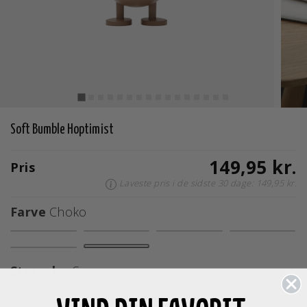
Soft Bumble Hoptimist
149,95 kr.
Pris
Laveste pris i de sidste 30 dage: 149,95 kr.
Farve
Choko
valgte
Størrelse
S
S