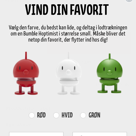
Størrelse
M
VIND DIN FAVORIT
M
Vælg den farve, du bedst kan lide, og deltag i lodtrækningen
om en Bumble Hoptimist i størrelse small. Måske bliver det
netop din favorit, der flytter ind hos dig!
-
+
Læg i kurv
På lager
1-3 dages levering
GRATIS FRAGT
E-MÆRKET
HURTIG LEVERING
over
499 DKK
certificeret
1-3 hverdage
Produktinformation
Farvevalg
RØD
HVID
GRØN
Egenskaber
Fornavn
Efternavn