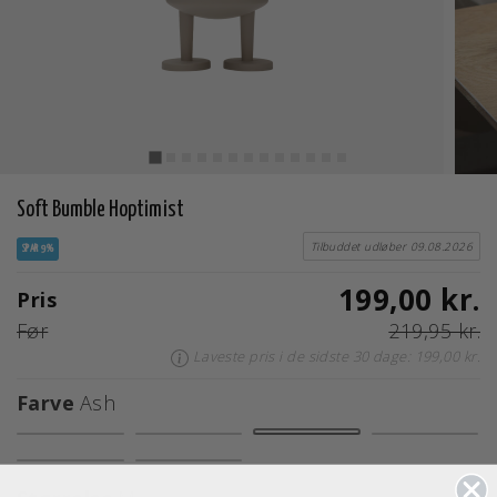
Soft Bumble Hoptimist
Tilbuddet udløber 09.08.2026
SPAR 9%
199,00 kr.
Pris
Før
219,95 kr.
Laveste pris i de sidste 30 dage: 199,00 kr.
Farve
Ash
valgte