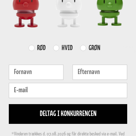
-
GRATI
Farvevalg
RØD
HVID
GRØN
over
4
Fornavn
Efternavn
E-mail
DELTAG I KONKURRENCEN
*Vinderen trækkes d. 07.08.2026 og får direkte besked via e-mail. Ved