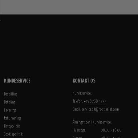
KUNDESERVICE
KONTAKT OS
Kundeservice:
Bestilling
Telefon:
+45 8768 4733
Betaling
Email:
service.dk@hoptimist.com
Levering
Returnering
Åbningstider i kundeservice:
Datapolitik
Hverdage:
08:00 - 16:00
Cookiepolitik