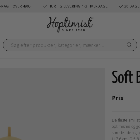
FRAGT OVER 499,-
HURTIG LEVERING 1-3 HVERDAGE
30 DAGE
Soft
Pris
De fleste smil s
optimisme og go
spreder den glæ
H 7,6 cm, D 5,8