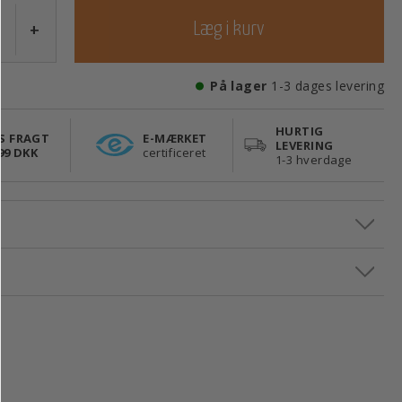
+
Læg i kurv
På lager
1-3 dages levering
HURTIG
S FRAGT
E-MÆRKET
LEVERING
99 DKK
certificeret
1-3 hverdage