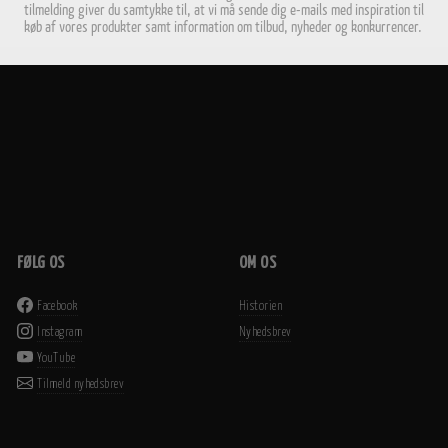
tilmelding giver du samtykke til, at vi må sende dig e-mails med inspiration til
køb af vores produkter samt information om tilbud, nyheder og konkurrencer.
FØLG OS
OM OS
Facebook
Historien
Instagram
Nyhedsbrev
YouTube
Tilmeld nyhedsbrev