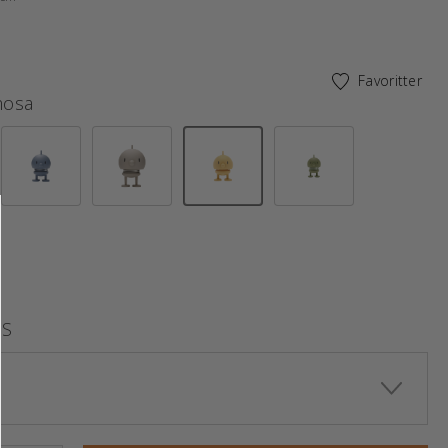
Favoritter
mosa
valgte
S