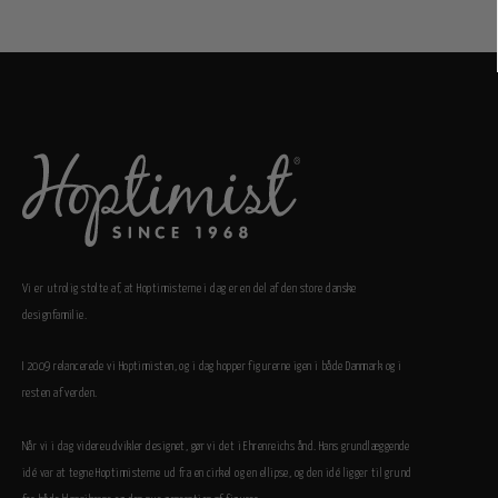
Vi er utrolig stolte af, at Hoptimisterne i dag er en del af den store danske
designfamilie.
I 2009 relancerede vi Hoptimisten, og i dag hopper figurerne igen i både Danmark og i
resten af verden.
Når vi i dag videreudvikler designet, gør vi det i Ehrenreichs ånd. Hans grundlæggende
idé var at tegne Hoptimisterne ud fra en cirkel og en ellipse, og den idé ligger til grund