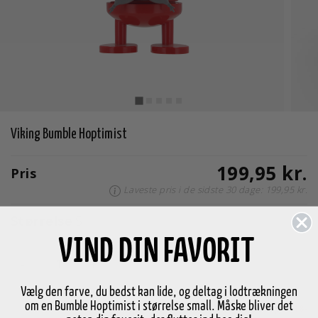
Viking Bumble Hoptimist
199,95 kr.
Pris
Laveste pris i de sidste 30 dage: 199,95 kr.
Størrelse
S
VIND DIN FAVORIT
-
+
Vælg variant
Vælg den farve, du bedst kan lide, og deltag i lodtrækningen
om en Bumble Hoptimist i størrelse small. Måske bliver det
Ikke på lager
Forventet på lager
18-