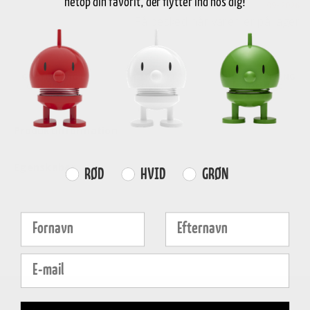
netop din favorit, der flytter ind hos dig!
09-2026
Få besked når varen er på lager
GRATIS FRAGT
E-MÆRKET
HURTIG LEVERING
over
499 DKK
certificeret
1-3 hverdage
Produktinformation
Egenskaber
Farvevalg
RØD
HVID
GRØN
Fornavn
Efternavn
E-mail