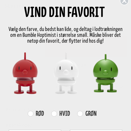
Størrelse
XS
VIND DIN FAVORIT
XS
Vælg den farve, du bedst kan lide, og deltag i lodtrækningen
om en Bumble Hoptimist i størrelse small. Måske bliver det
netop din favorit, der flytter ind hos dig!
-
+
Læg i kurv
På lager
1-3 dages levering
GRATIS FRAGT
E-MÆRKET
HURTIG LEVERING
over
499 DKK
certificeret
1-3 hverdage
Produktinformation
Farvevalg
RØD
HVID
GRØN
Egenskaber