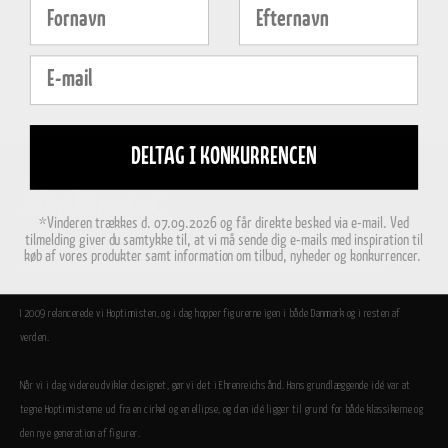
Fornavn
Efternavn
E-mail
DELTAG I KONKURRENCEN
*Vinderen trækkes d. 07.09.2026 og får direkte besked via e-mail. Ved
tilmelding giver du samtykke til, at vi må sende dig e-mails med inspiration til
køb af vores produkter samt information om tilbud, nyheder og konkurrencer.
Vi er utrolig stolte af, at Hoptimisterne i dag er en del af den store danske designfamilie.
I 2009 relancerede vi Hoptimisten, og i dag hopper figurerne igen i både Danmark og i resten af
verden.
Når vi i dag videreudvikler designet, gør vi det i Ehrenreichs ånd. Hans grundlæggende idé var at
tegne Hoptimisterne ud fra en cirkel og en ellipse, og den idé ligger til grund for både klassikerne og
den nye generation af figurer.