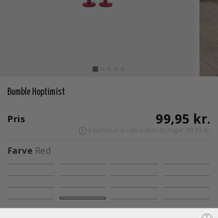
Bumble Hoptimist
99,95 kr.
Pris
Laveste pris i de sidste 30 dage: 99,95 kr.
Farve
Red
valgte