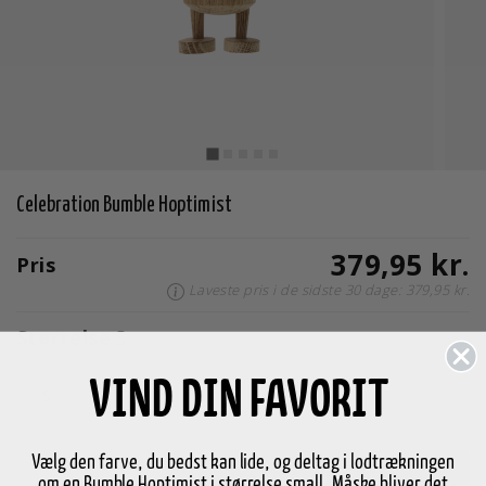
Celebration Bumble Hoptimist
379,95 kr.
Pris
Laveste pris i de sidste 30 dage: 379,95 kr.
Størrelse
S
VIND DIN FAVORIT
S
Vælg den farve, du bedst kan lide, og deltag i lodtrækningen
om en Bumble Hoptimist i størrelse small. Måske bliver det