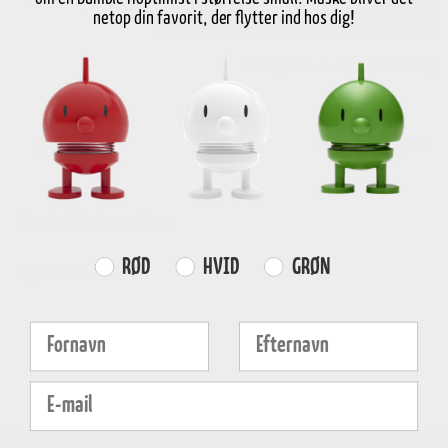
-
+
Læg i kurv
netop din favorit, der flytter ind hos dig!
På lager
1-3 dages levering
GRATIS FRAGT
E-MÆRKET
HURTIG LEVERING
over
499 DKK
certificeret
1-3 hverdage
Produktinformation
Farvevalg
RØD
HVID
GRØN
Egenskaber
Fornavn
Efternavn
E-mail