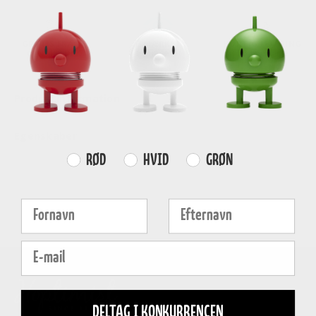
GRATIS FRAGT
E-MÆRKET
HURTIG LEVERING
over
499 DKK
certificeret
1-3 hverdage
Produktinformation
Egenskaber
Farvevalg
RØD
HVID
GRØN
Fornavn
Efternavn
E-mail
DELTAG I KONKURRENCEN