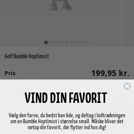
Golf Bumble Hoptimist
199,95 kr.
Pris
Laveste pris i de sidste 30 dage: 199,95 kr.
Størrelse
S
VIND DIN FAVORIT
-
+
Læg i kurv
Vælg den farve, du bedst kan lide, og deltag i lodtrækningen
om en Bumble Hoptimist i størrelse small. Måske bliver det
netop din favorit, der flytter ind hos dig!
På lager
1-3 dages levering