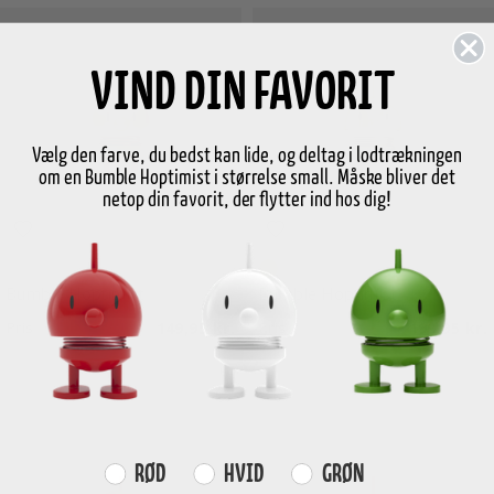
VIND DIN FAVORIT
Vælg den farve, du bedst kan lide, og deltag i lodtrækningen
om en Bumble Hoptimist i størrelse small. Måske bliver det
netop din favorit, der flytter ind hos dig!
Melon
Gold
Bumble Hoptimist
Bumble Hoptimist
Pris
149,95 kr.
Pris
199,95 kr.
Farvevalg
RØD
HVID
GRØN