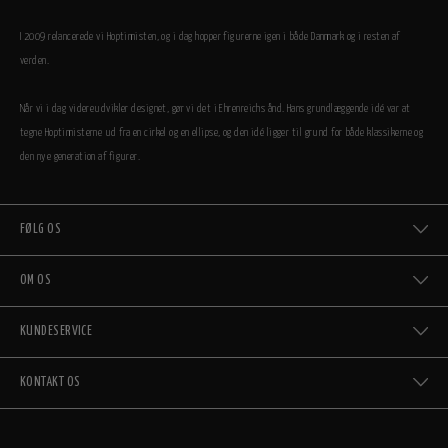
I 2009 relancerede vi Hoptimisten, og i dag hopper figurerne igen i både Danmark og i resten af
verden.
Når vi i dag videreudvikler designet, gør vi det i Ehrenreichs ånd. Hans grundlæggende idé var at
tegne Hoptimisterne ud fra en cirkel og en ellipse, og den idé ligger til grund for både klassikerne og
den nye generation af figurer.
FØLG OS
OM OS
KUNDESERVICE
KONTAKT OS