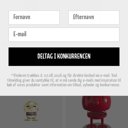
Fornavn
Efternavn
E-mail
Smoked oak
Orange
Bumble Hoptimist
Bumble Hoptimist
DELTAG I KONKURRENCEN
Pris
299,95 kr.
Pris
149,95 kr.
*Vinderen trækkes d. 07.08.2026 og får direkte besked via e-mail. Ved
tilmelding giver du samtykke til, at vi må sende dig e-mails med inspiration til
køb af vores produkter samt information om tilbud, nyheder og konkurrencer.