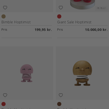
FRI FRAGT
Gold
Red
Bimble Hoptimist
Giant Sale Hoptimist
Pris
199,95 kr.
Pris
10.000,00 kr.