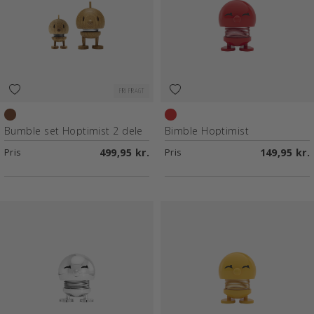
FRI FRAGT
Oak
Red
Bumble set Hoptimist 2 dele
Bimble Hoptimist
Pris
499,95 kr.
Pris
149,95 kr.