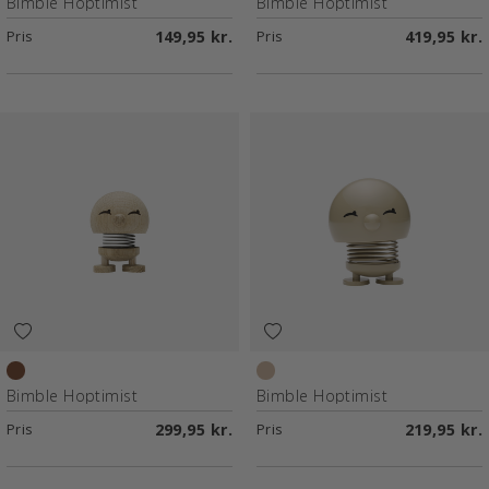
Light red
Oak
Bimble Hoptimist
Bimble Hoptimist
Pris
149,95 kr.
Pris
419,95 kr.
Raw oak
Latte
Bimble Hoptimist
Bimble Hoptimist
Pris
299,95 kr.
Pris
219,95 kr.