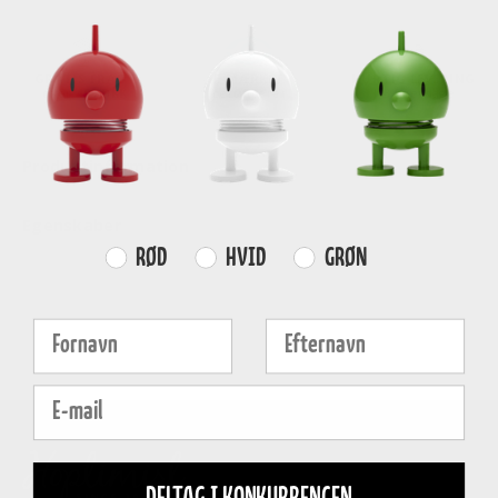
GRATIS FRAGT
E-MÆRKET
HURTIG LEVERING
over
499 DKK
certificeret
1-3 hverdage
Produktinformation
Egenskaber
Farvevalg
RØD
HVID
GRØN
Fornavn
Efternavn
E-mail