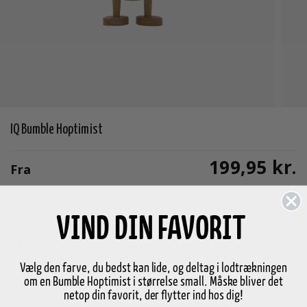
IQ Bumble Hoptimist
199,95 kr.
Fra
Farve
Vælg farve
VIND DIN FAVORIT
Størrelse
S
Vælg den farve, du bedst kan lide, og deltag i lodtrækningen
om en Bumble Hoptimist i størrelse small. Måske bliver det
-
+
Vælg variant
netop din favorit, der flytter ind hos dig!