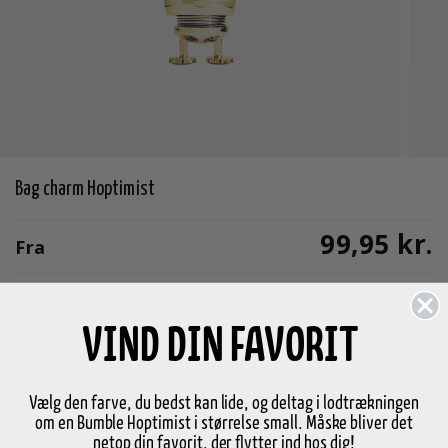
Bag charm Hoptimist
99,95 kr.
Fra
Farve
Vælg farve
VIND DIN FAVORIT
Størrelse
XS
Vælg den farve, du bedst kan lide, og deltag i lodtrækningen
om en Bumble Hoptimist i størrelse small. Måske bliver det
-
+
Vælg variant
netop din favorit, der flytter ind hos dig!