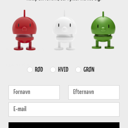
GRATIS FRAGT
E-MÆRKET
HURTIG LEVERING
over
499 DKK
certificeret
1-3 hverdage
Produktinformation
Egenskaber
Farvevalg
RØD
HVID
GRØN
Fornavn
Efternavn
E-mail