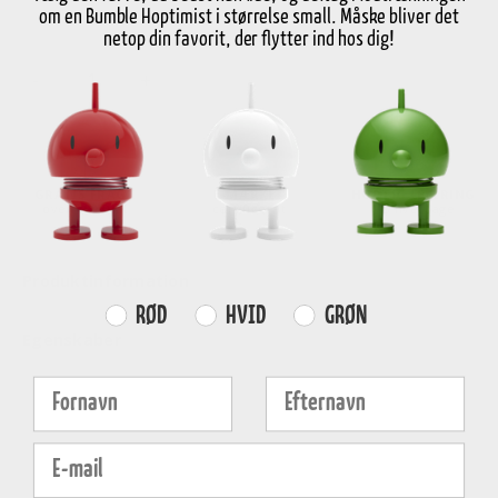
om en Bumble Hoptimist i størrelse small. Måske bliver det
netop din favorit, der flytter ind hos dig!
-
+
Vælg variant
GRATIS FRAGT
E-MÆRKET
HURTIG LEVERING
over
499 DKK
certificeret
1-3 hverdage
Produktinformation
Farvevalg
RØD
HVID
GRØN
Egenskaber
Fornavn
Efternavn
E-mail