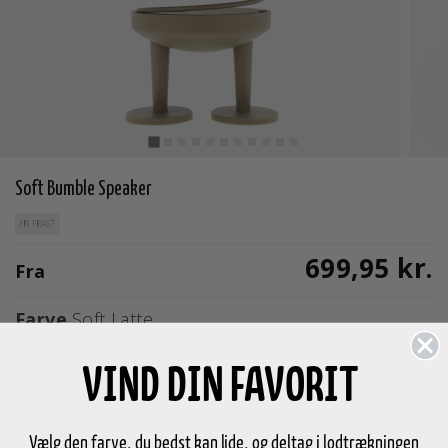
Soft Bumble Speaker
FRI FRAGT
699,95 kr.
Fra
Farve
Soft Latte
valgte
VIND DIN FAVORIT
Størrelse
Vælg Størrelse
Vælg den farve, du bedst kan lide, og deltag i lodtrækningen