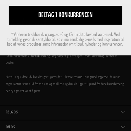
DELTAG I KONKURRENCEN
*Vinderen trækkes d. 07.09.2026 og får direkte besked via e-mail. Ved
tilmelding giver du samtykke til, at vi må sende dig e-mails med inspiration til
Vi er utrolig stolte af, at Hoptimisterne i dag er en del af den store danske designfamilie.
køb af vores produkter samt information om tilbud, nyheder og konkurrencer.
I 2009 relancerede vi Hoptimisten, og i dag hopper figurerne igen i både Danmark og i resten af
verden.
Når vi i dag videreudvikler designet, gør vi det i Ehrenreichs ånd. Hans grundlæggende idé var at
tegne Hoptimisterne ud fra en cirkel og en ellipse, og den idé ligger til grund for både klassikerne og
den nye generation af figurer.
FØLG OS
OM OS