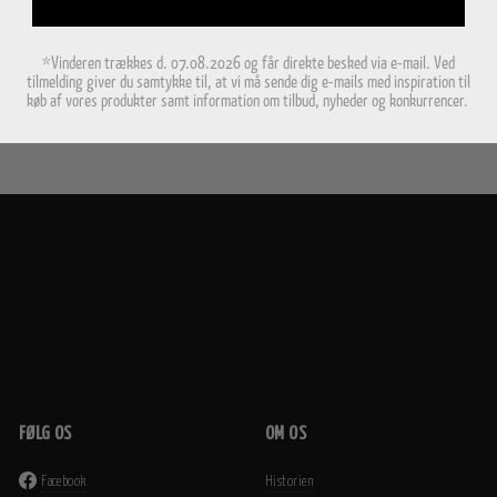
*Vinderen trækkes d. 07.08.2026 og får direkte besked via e-mail. Ved
tilmelding giver du samtykke til, at vi må sende dig e-mails med inspiration til
køb af vores produkter samt information om tilbud, nyheder og konkurrencer.
FØLG OS
OM OS
Facebook
Historien