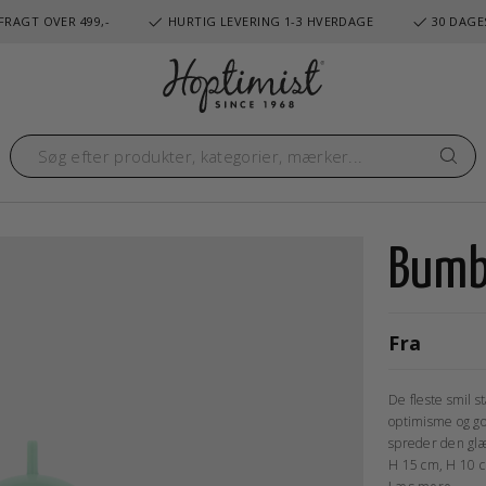
FRAGT OVER 499,-
HURTIG LEVERING 1-3 HVERDAGE
30 DAGE
Bumb
Fra
De fleste smil s
optimisme og go
spreder den glæ
H 15 cm, H 10 