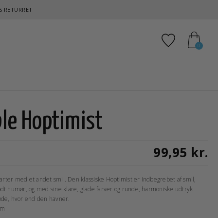
S RETURRET
Tilføj til fav
0
le Hoptimist
99,95 kr.
tarter med et andet smil. Den klassiske Hoptimist er indbegrebet af smil,
dt humør, og med sine klare, glade farver og runde, harmoniske udtryk
de, hvor end den havner.
cm