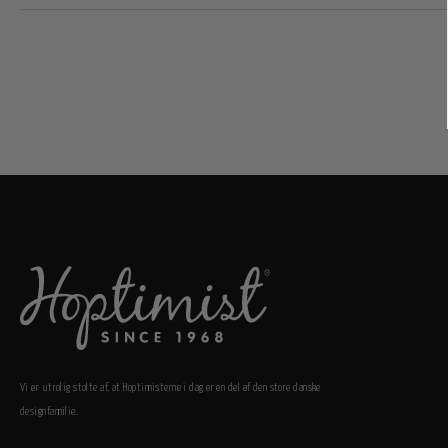
Vi er utrolig stolte af, at Hoptimisterne i dag er en del af den store danske
designfamilie.