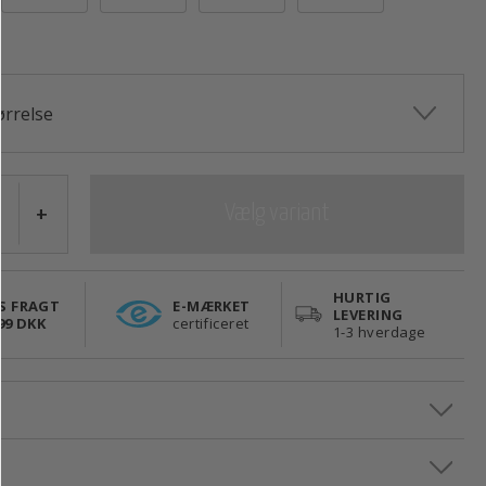
ørrelse
+
Vælg variant
HURTIG
S FRAGT
E-MÆRKET
LEVERING
99 DKK
certificeret
1-3 hverdage