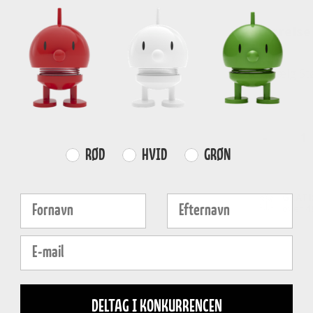
Størrelse
Vælg St
-
Farvevalg
RØD
HVID
GRØN
GRATI
Fornavn
Efternavn
over
4
E-mail
DELTAG I KONKURRENCEN