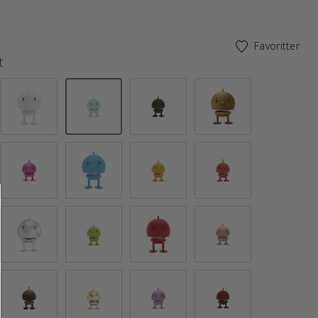
Favoritter
t
valgte