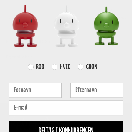
GRATIS FRAGT
E-MÆRKET
HURTIG LEVERING
over
499 DKK
certificeret
1-3 hverdage
Produktinformation
Egenskaber
Farvevalg
RØD
HVID
GRØN
Fornavn
Efternavn
E-mail
DELTAG I KONKURRENCEN