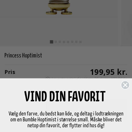
Princess Hoptimist
199,95 kr.
Pris
Laveste pris i de sidste 30 dage: 199,95 kr.
Størrelse
S
VIND DIN FAVORIT
-
+
Læg i kurv
Vælg den farve, du bedst kan lide, og deltag i lodtrækningen
om en Bumble Hoptimist i størrelse small. Måske bliver det
netop din favorit, der flytter ind hos dig!
På lager
1-3 dages levering