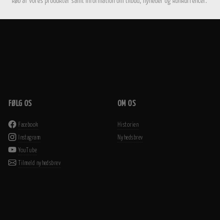
køb af vores produkter samt information om tilbud, nyheder og konkurrencer.
FØLG OS
OM OS
Facebook
Historien
Instagram
Nyhedsbrev
YouTube
Tilmeld nyhedsbrev