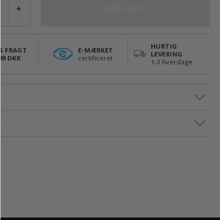
+
Vælg variant
HURTIG
S FRAGT
E-MÆRKET
LEVERING
99 DKK
certificeret
1-3 hverdage