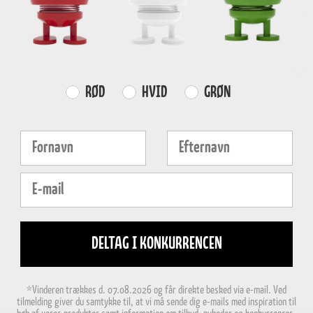
-
GRATI
over
4
Farvevalg
RØD
HVID
GRØN
Fornavn
Efternavn
E-mail
DELTAG I KONKURRENCEN
*Vinderen trækkes d. 07.08.2026 og får direkte besked via e-mail. Ved
tilmelding giver du samtykke til, at vi må sende dig e-mails med inspiration til