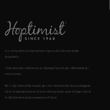
Vi er utrolig stolte af, at Hoptimisterne i dag er en del af den store danske
designfamilie.
I 2009 relancerede vi Hoptimisten, og i dag hopper figurerne igen i både Danmark og i
resten af verden.
Når vi i dag videreudvikler designet, gør vi det i Ehrenreichs ånd. Hans grundlæggende
idé var at tegne Hoptimisterne ud fra en cirkel og en ellipse, og den idé ligger til grund
for både klassikerne og den nye generation af figurer.