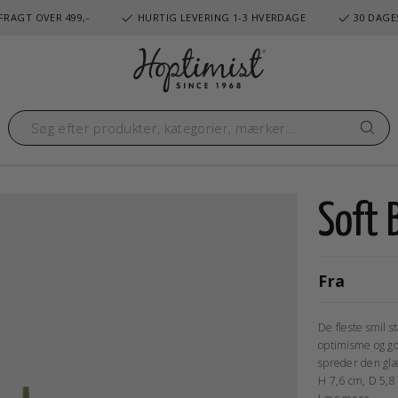
FRAGT OVER 499,-
HURTIG LEVERING 1-3 HVERDAGE
30 DAGE
Soft
Fra
De fleste smil s
optimisme og go
spreder den glæ
H 7,6 cm, D 5,8