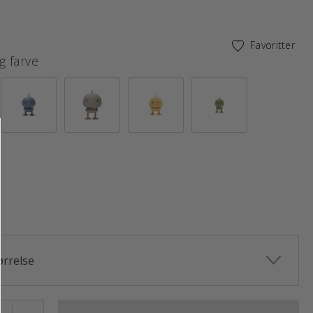
Favoritter
g farve
ørrelse