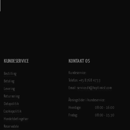
KUNDESERVICE
KONTAKT OS
Kundeservice:
Bestilling
Telefon:
+45 8768 4733
Betaling
Email:
service.dk@hoptimist.com
Levering
Returnering
Åbningstider i kundeservice:
Datapolitik
Hverdage:
08:00 - 16:00
Cookiepolitik
Fredag:
08:00 - 15:30
Handelsbetingelser
Reservedele