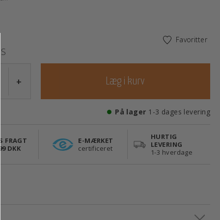
Favoritter
S
+
Læg i kurv
På lager
1-3 dages levering
HURTIG
S FRAGT
E-MÆRKET
LEVERING
99 DKK
certificeret
1-3 hverdage