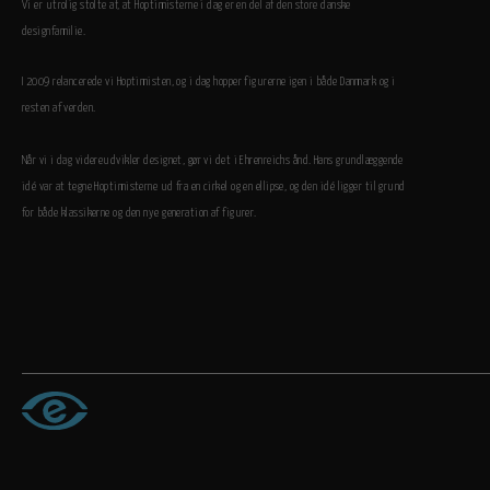
Vi er utrolig stolte af, at Hoptimisterne i dag er en del af den store danske
designfamilie.
I 2009 relancerede vi Hoptimisten, og i dag hopper figurerne igen i både Danmark og i
resten af verden.
Når vi i dag videreudvikler designet, gør vi det i Ehrenreichs ånd. Hans grundlæggende
idé var at tegne Hoptimisterne ud fra en cirkel og en ellipse, og den idé ligger til grund
for både klassikerne og den nye generation af figurer.