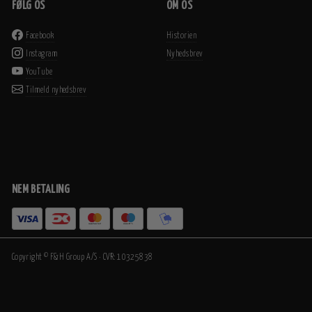
FØLG OS
OM OS
Facebook
Historien
Instagram
Nyhedsbrev
YouTube
Tilmeld nyhedsbrev
NEM BETALING
Copyright © F&H Group A/S · CVR: 10325838