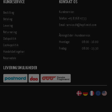
KUNDESERVICE
KONTAKT OS
Kundeservice:
Bestilling
Telefon:
+45 8768 4733
Betaling
Email:
service.dk@hoptimist.com
Levering
Returnering
Åbningstider i kundeservice:
Datapolitik
Hverdage:
08:00 - 16:00
Cookiepolitik
Fredag:
08:00 - 15:30
Handelsbetingelser
Reservedele
LEVERINGSMULIGHEDER