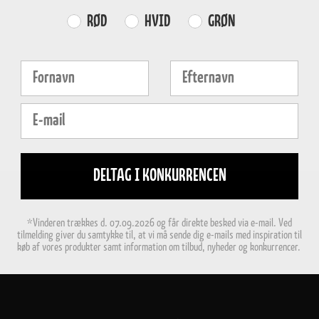
Farvevalg
RØD
HVID
GRØN
Fornavn
Efternavn
E-mail
DELTAG I KONKURRENCEN
*Vinderen trækkes d. 07.09.2026 og får direkte besked via e-mail. Ved
tilmelding giver du samtykke til, at vi må sende dig e-mails med inspiration til
køb af vores produkter samt information om tilbud, nyheder og konkurrencer.