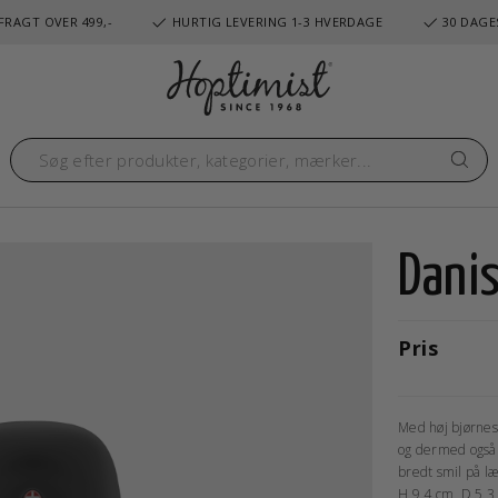
FRAGT OVER 499,-
HURTIG LEVERING 1-3 HVERDAGE
30 DAGE
Dani
Pris
Med høj bjørnes
og dermed også p
bredt smil på l
H 9,4 cm, D 5,3