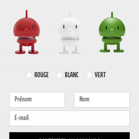
LIVRAISON
LIVRAISON RAPIDE
DROIT DE RETOUR
GRATUITE
sous 3-5 jours
30 jours de retour
au-delà de 59€
ouvrables
Informations sur le produit
Propriétés
Farvevalg
ROUGE
BLANC
VERT
Fornavn
Efternavn
E-mail