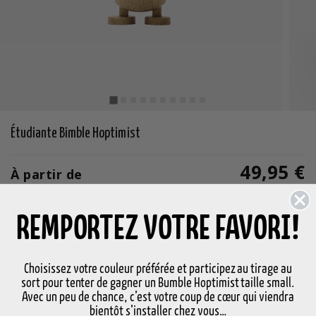
Étudiante Bimble Hoptimist
49,95 €
À partir de
Taille
REMPORTEZ VOTRE FAVORI!
Choisir Taille
Choisissez votre couleur préférée et participez au tirage au
sort pour tenter de gagner un Bumble Hoptimist taille small.
Avec un peu de chance, c’est votre coup de cœur qui viendra
-
+
Choisissez la variante
bientôt s’installer chez vous…