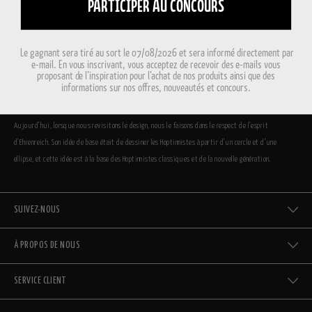
PARTICIPER AU CONCOURS
Nous sommes incroyablement fiers que les Hoptimists fassent aujourd’hui partie de la grande
Le gagnant sera tiré au sort le 07/08/2026 et sera informé directement par
famille du design danois.
e-mail. En vous inscrivant, vous acceptez de recevoir des e-mails vous
proposant de l’inspiration pour l’achat de nos produits ainsi que des
informations sur nos offres, nouveautés et concours.
En 2009, nous avons relancé l’Hoptimiste, et aujourd’hui, les chiffres rebondissent à nouveau au
Danemark et dans le reste du monde.
Aujourd’hui, lorsque nous revisitons le design, nous le faisons dans le respect de l’esprit
d’Ehrenreich. Son idée de base était de dessiner les Hoptimistes à partir d’un cercle et d’une
ellipse, et cette idée est à la base des Hoptimistes classiques et de la nouvelle génération.
SUIVEZ-NOUS
À PROPOS DE NOUS
SERVICE CLIENT