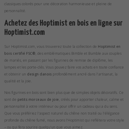
classiques colorés pour une décoration harmonieuse et pleine de
personnalité.
Achetez des Hoptimist en bois en ligne sur
Hoptimist.com
Sur
Hoptimist.com
, vous trouverez toute la
collection
de
Hoptimist en
bois certifié FSC®
, des emblématiques
Bimble
et
Bumble
aux
couples
de mariés
, en passant par les
figurines de remise de diplôme
, les
lampes
et les
porte-clés
. Vous pouvez faire vos achats en toute confiance
et obtenir un
design danois
profondément ancré dans l'artisanat, la
qualité et la joie.
Nos figurines en bois sont bien plus que de simples objets décoratifs. Ce
sont de
petits morceaux de joie
, créés pour apporter chaleur, calme et
personnalité à votre intérieur ou pour offrir un cadeau qui a du sens.
Que vous préfériez l'aspect naturel du chêne non traité ou l'élégance
profonde du chêne fumé, nous avons l’Hoptimist qui reflétera votre style
– ou qui fera sourire quelqu’un que vous aimez.