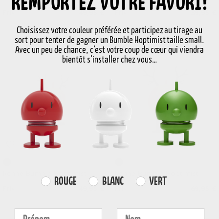
REMPORTEZ VOTRE FAVORI!
Prix
49,95 €
Prix
39,95 €
Choisissez votre couleur préférée et participez au tirage au
sort pour tenter de gagner un Bumble Hoptimist taille small.
Avec un peu de chance, c’est votre coup de cœur qui viendra
bientôt s’installer chez vous…
LIVRAISON GRATUITE
Chêne
Chêne
Renne Bumble Hoptimist
Renne Bumble Hoptimist
Farvevalg
ROUGE
BLANC
VERT
Prix
49,95 €
Prix
69,95 €
Fornavn
Efternavn