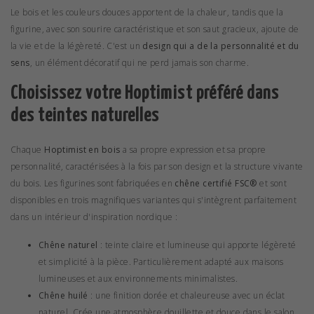
Le bois et les couleurs douces apportent de la chaleur, tandis que la
figurine, avec son sourire caractéristique et son saut gracieux, ajoute de
la vie et de la légèreté. C'est un
design qui a de la personnalité et du
sens
, un élément décoratif qui ne perd jamais son charme.
Choisissez votre Hoptimist préféré dans
des teintes naturelles
Chaque
Hoptimist en bois
a sa propre expression et sa propre
personnalité, caractérisées à la fois par son design et la structure vivante
du bois. Les figurines sont fabriquées en
chêne certifié FSC®
et sont
disponibles en trois magnifiques variantes qui s'intègrent parfaitement
dans un intérieur d'inspiration nordique :
Chêne naturel
: teinte claire et lumineuse qui apporte légèreté
et simplicité à la pièce. Particulièrement adapté aux maisons
lumineuses et aux environnements minimalistes.
Chêne huilé
: une finition dorée et chaleureuse avec un éclat
naturel. Crée une atmosphère douillette et douce dans le salon,