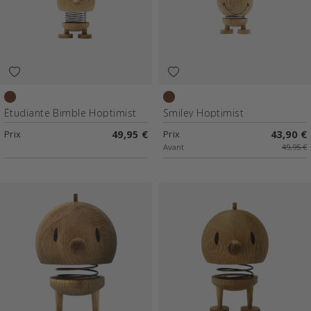
Chêne
Chêne brut
Étudiante Bimble Hoptimist
Smiley Hoptimist
Prix
49,95 €
Prix
43,90 €
Avant
49,95 €