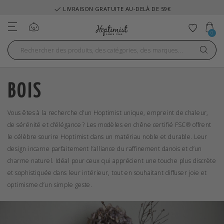
LIVRAISON RAPIDE SOUS 3-5 JOURS OUVRABLES
Se connecter
Ajouter
0
BOIS
Vous êtes à la recherche d’un Hoptimist unique, empreint de chaleur,
de sérénité et d’élégance ? Les modèles en chêne certifié FSC® offrent
le célèbre sourire Hoptimist dans un matériau noble et durable. Leur
design incarne parfaitement l’alliance du raffinement danois et d’un
charme naturel. Idéal pour ceux qui apprécient une touche plus discrète
et sophistiquée dans leur intérieur, tout en souhaitant diffuser joie et
optimisme d’un simple geste.