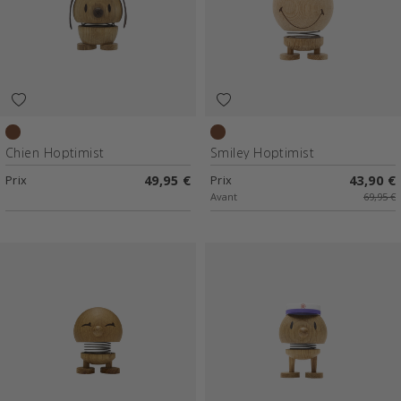
Chêne
Chêne brut
Chien Hoptimist
Smiley Hoptimist
Prix
49,95 €
Prix
43,90 €
Avant
69,95 €