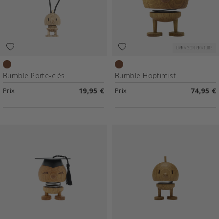
LIVRAISON GRATUITE
Chêne brut
Chêne
Bumble Porte-clés
Bumble Hoptimist
Prix
19,95 €
Prix
74,95 €