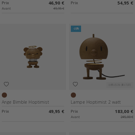
Prix
46,90 €
Prix
54,95 €
Avant
49,95 €
-25%
LIVRAISON GRATUITE
Chêne
Chêne
Ange Bimble Hoptimist
Lampe Hoptimist 2 watt
Prix
49,95 €
Prix
183,00 €
Avant
245,00 €