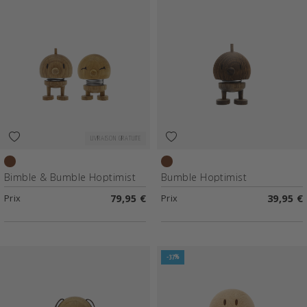
LIVRAISON GRATUITE
Chêne
Chêne fumé
Bimble & Bumble Hoptimist
Bumble Hoptimist
Prix
79,95 €
Prix
39,95 €
-37%