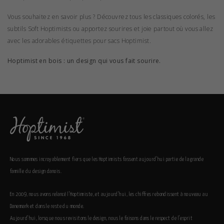
Vous souhaitez en savoir plus ? Découvrez tous les
classiques colorés
, les
subtils
Soft Hoptimists
ou apportez sourires et joie partout où vous allez
avec les adorables
étiquettes pour sacs Hoptimist
.
Hoptimist en bois : un design qui vous fait sourire.
Nous sommes incroyablement fiers que les Hoptimists fassent aujourd’hui partie de la grande
famille du design danois.
En 2009, nous avons relancé l’Hoptimiste, et aujourd’hui, les chiffres rebondissent à nouveau au
Danemark et dans le reste du monde.
Aujourd’hui, lorsque nous revisitons le design, nous le faisons dans le respect de l’esprit