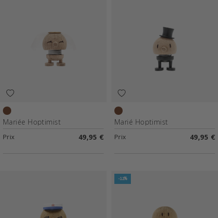
Chêne brut
Chêne brut
Mariée Hoptimist
Marié Hoptimist
Prix
49,95 €
Prix
49,95 €
-12%