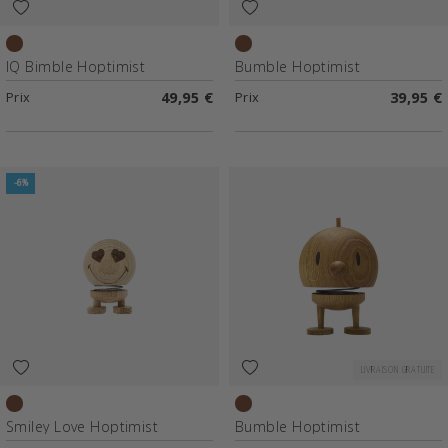
Chêne
Chêne
IQ Bimble Hoptimist
Bumble Hoptimist
Prix
49,95 €
Prix
39,95 €
-6%
LIVRAISON GRATUITE
Chêne brut
Chêne
Smiley Love Hoptimist
Bumble Hoptimist