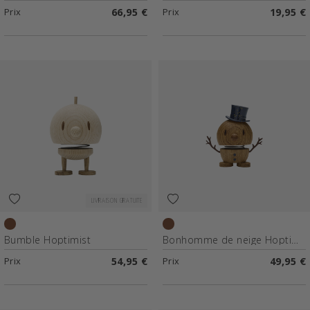
Prix
66,95 €
Prix
19,95 €
LIVRAISON GRATUITE
Chêne brut
Chêne
Bumble Hoptimist
Bonhomme de neige Hoptimist
Prix
54,95 €
Prix
49,95 €