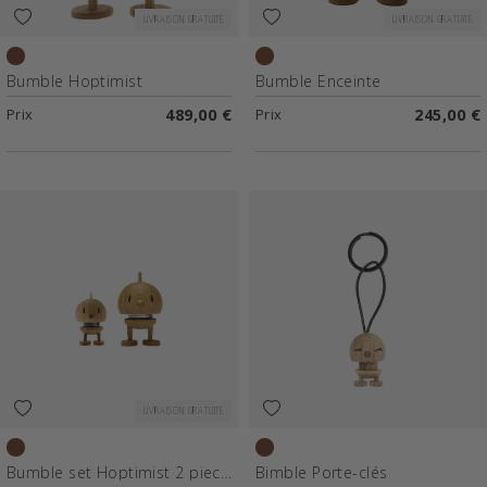
LIVRAISON GRATUITE
LIVRAISON GRATUITE
Chêne
Chêne
Bumble Hoptimist
Bumble Enceinte
Prix
489,00 €
Prix
245,00 €
LIVRAISON GRATUITE
Chêne
Chêne brut
Bumble set Hoptimist 2 pieces
Bimble Porte-clés