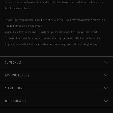
Nous sommes incroyablement fiers que les Hoptimists fassent aujourd’hui partie de la grande
famille du design danois.
En 2009, nous avons relancé l’Hoptimiste, et aujourd’hui, les chiffres rebondissent à nouveau au
Danemark et dans le reste du monde.
Aujourd’hui, lorsque nous revisitons le design, nous le faisons dans le respect de l’esprit
d’Ehrenreich. Son idée de base était de dessiner les Hoptimistes à partir d’un cercle et d’une
ellipse, et cette idée est à la base des Hoptimistes classiques et de la nouvelle génération.
SUIVEZ-NOUS
À PROPOS DE NOUS
SERVICE CLIENT
NOUS CONTACTER