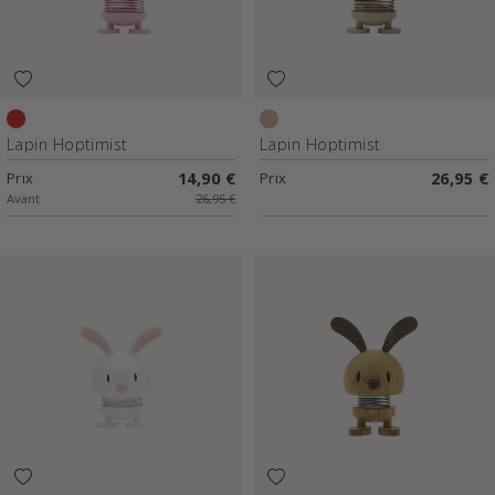
Rouge clair
Latte
Lapin Hoptimist
Lapin Hoptimist
Prix
14,90 €
Prix
26,95 €
Avant
26,95 €