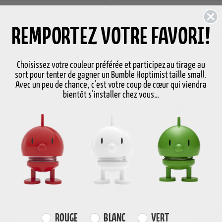
Blanc
Chêne
Lapin Hoptimist
Lapin Hoptimist
REMPORTEZ VOTRE FAVORI!
Prix
26,95 €
Prix
49,95 €
Choisissez votre couleur préférée et participez au tirage au
sort pour tenter de gagner un Bumble Hoptimist taille small.
Avec un peu de chance, c’est votre coup de cœur qui viendra
bientôt s’installer chez vous…
Latte
Olive
Lambert Hoptimist
Soft Lapin Hoptimist
Prix
26,95 €
Prix
26,95 €
Farvevalg
ROUGE
BLANC
VERT