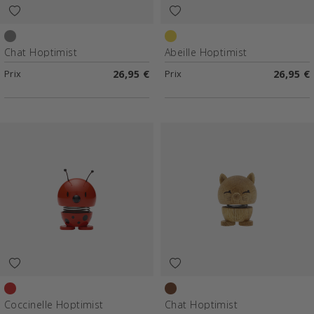
Gris clair
Jaune
Chat Hoptimist
Abeille Hoptimist
Prix
26,95 €
Prix
26,95 €
Rouge
Chêne
Coccinelle Hoptimist
Chat Hoptimist