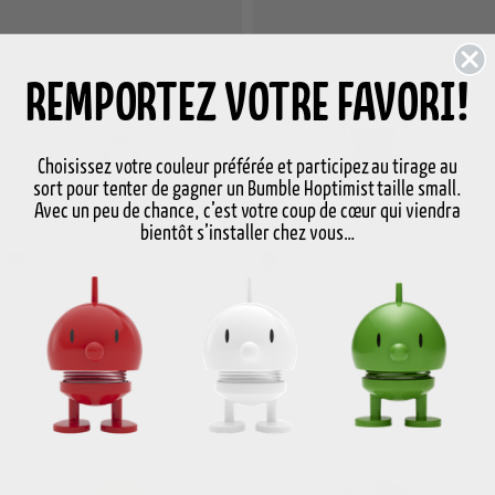
REMPORTEZ VOTRE FAVORI!
Choisissez votre couleur préférée et participez au tirage au
sort pour tenter de gagner un Bumble Hoptimist taille small.
Avec un peu de chance, c’est votre coup de cœur qui viendra
bientôt s’installer chez vous…
Bleu
Brun
Bébé Bumble Hoptimist
Chien Hoptimist
Prix
26,95 €
Prix
26,95 €