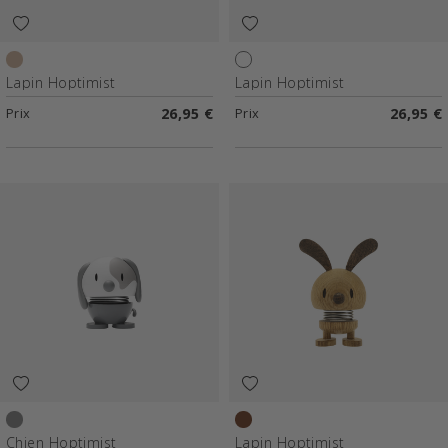
Latte
Blanc
Lapin Hoptimist
Lapin Hoptimist
Prix
26,95 €
Prix
26,95 €
Gris froid
Chêne
Chien Hoptimist
Lapin Hoptimist