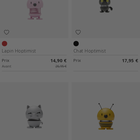
Rouge clair
Noir
Lapin Hoptimist
Chat Hoptimist
Prix
14,90 €
Prix
17,95 €
Avant
26,95 €