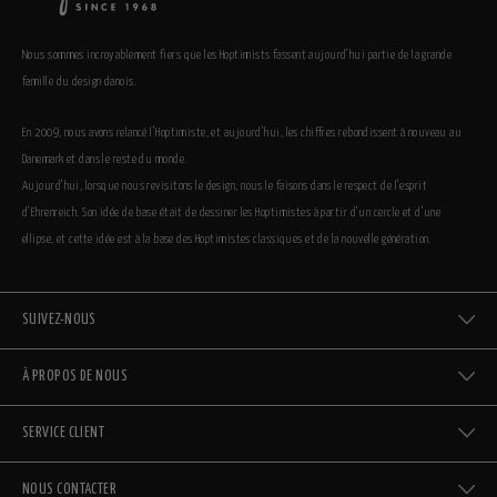
Nous sommes incroyablement fiers que les Hoptimists fassent aujourd’hui partie de la grande
famille du design danois.
En 2009, nous avons relancé l’Hoptimiste, et aujourd’hui, les chiffres rebondissent à nouveau au
Danemark et dans le reste du monde.
Aujourd’hui, lorsque nous revisitons le design, nous le faisons dans le respect de l’esprit
d’Ehrenreich. Son idée de base était de dessiner les Hoptimistes à partir d’un cercle et d’une
ellipse, et cette idée est à la base des Hoptimistes classiques et de la nouvelle génération.
SUIVEZ-NOUS
À PROPOS DE NOUS
SERVICE CLIENT
NOUS CONTACTER