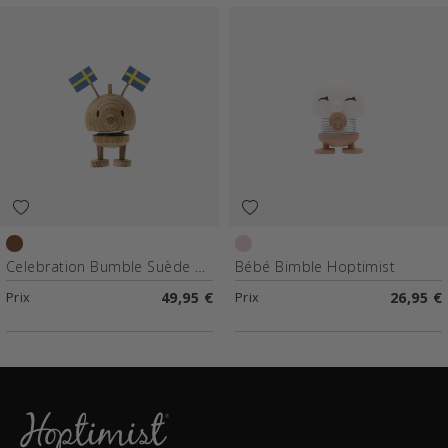
Chêne brut
Rose
Celebration Bumble Suède Hoptimist
Bébé Bimble Hoptimist
Prix
49,95 €
Prix
26,95 €