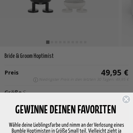
Bride & Groom Hoptimist
49,95 €
Preis
Niedrigster Preis in den letzten 30 Tagen: 49,95 €
Größe
S
GEWINNE DEINEN FAVORITEN
-
+
In den Warenkorb legen
Wähle deine Lieblingsfarbe und nimm an der Verlosung eines
Auf Lager
Lieferung in 2-5 Werktage
Bumble Hoptimisten in Größe Small teil. Vielleicht zieht ja