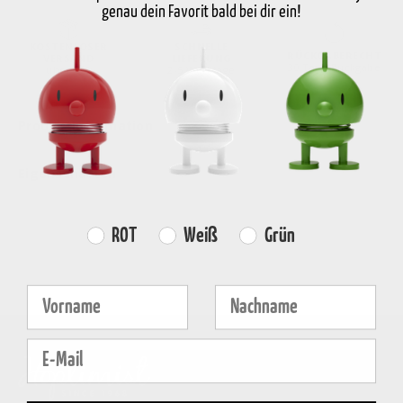
genau dein Favorit bald bei dir ein!
KOSTENLOSER
SCHNELLE
RÜCKGABERECHT
VERSAND
LIEFERUNG
30 Tage Rückgabe
über €59
2-5 Werktage
Produktinformation
Eigenschaften
Farvevalg
ROT
Weiß
Grün
Fornavn
Efternavn
E-mail