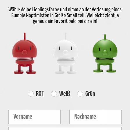
Wähle deine Lieblingsfarbe und nimm an der Verlosung eines
Bumble Hoptimisten in Größe Small teil. Vielleicht zieht ja
genau dein Favorit bald bei dir ein!
Sky
Reindeer Bumble set Hoptimist
Soft Bimble 
49,95 €
32,95 €
Preis
Preis
Farvevalg
ROT
Weiß
Grün
Fornavn
Efternavn