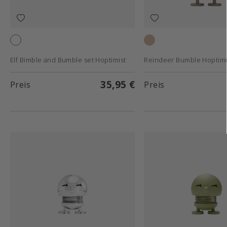
White
Latte
Elf Bimble and Bumble set Hoptimist
Reindeer Bumble Hoptimi
35,95 €
Preis
Preis