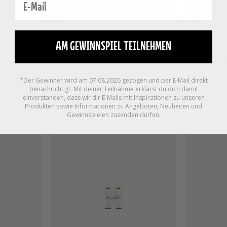
E-mail
AM GEWINNSPIEL TEILNEHMEN
Pine green
Pine green
st
Elf Bumble Hoptimist
Reindeer Bu
*Der Gewinner wird am 07.08.2026 gezogen und per E-Mail direkt
17,95 €
26,95 €
Preis
Preis
benachrichtigt. Mit deiner Teilnahme erklärst du dich damit
einverstanden, dass wir dir E-Mails mit Inspirationen zu unseren
Produkten sowie Informationen zu Angeboten, Neuheiten und
Gewinnspielen zusenden dürfen.