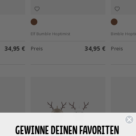
Raw oak
Oak
Elf Bumble Hoptimist
Bimble Hopti
34,95 €
34,95 €
Preis
Preis
GEWINNE DEINEN FAVORITEN