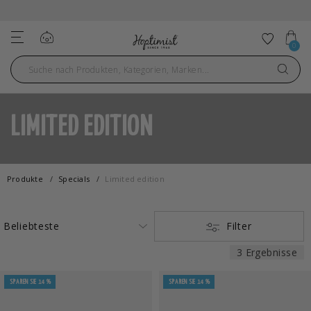
Einloggen
Zu Fav
0
LIMITED EDITION
Produkte
Specials
Limited edition
Filter
3 Ergebnisse
SPAREN SIE 14 %
SPAREN SIE 14 %