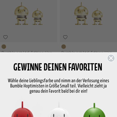
Gold
Gold
Bumble set Ltd. Edition Hoptimist 2 Stck.
Bumble set Ltd. Edition Hoptimist 2 Stck.
Preis
29,95 €
Preis
29,95 €
GEWINNE DEINEN FAVORITEN
Vor
34,95 €
Vor
34,95 €
Wähle deine Lieblingsfarbe und nimm an der Verlosung eines
Bumble Hoptimisten in Größe Small teil. Vielleicht zieht ja
genau dein Favorit bald bei dir ein!