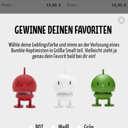
Preis
13,95 €
Preis
13,95 €
GEWINNE DEINEN FAVORITEN
Wähle deine Lieblingsfarbe und nimm an der Verlosung eines
Bumble Hoptimisten in Größe Small teil. Vielleicht zieht ja
genau dein Favorit bald bei dir ein!
Choko
Green
Bag tag Hoptimist
Bag tag Hoptimist
Preis
13,95 €
Preis
13,95 €
Farvevalg
ROT
Weiß
Grün