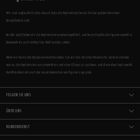
Wir sind unglaublich stolz darauf, dass die Hoptimisten heute Teil der großen dänischen
Designfamilie sind.
Im Jahr 2009 haben wir die Hoptimisten wiedereingeführt, und heute hüpfen die Figuren sowohl in
Dänemark als auch im Rest der Welt wieder umher.
Wenn wir heute das Design weiterentwickeln, tun wir das im Sinne Ehrenreichs. Seine Grundidee
war es, die Hoptimisten aus einem Kreis und einer Ellipse zu zeichnen, und diese Idee liegt sowohl
den Klassikern als auch der neuen Generation von Figuren zugrunde.
FOLGEN SIE UNS
ÜBER UNS
KUNDENDIENST