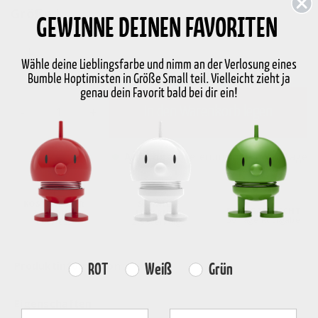
Größe
L
GEWINNE DEINEN FAVORITEN
L
Wähle deine Lieblingsfarbe und nimm an der Verlosung eines
Bumble Hoptimisten in Größe Small teil. Vielleicht zieht ja
genau dein Favorit bald bei dir ein!
-
+
In den Warenkorb legen
Auf Lager
Lieferung in 2-5 Werktage
KOSTENLOSER
SCHNELLE
RÜCKGABERECHT
VERSAND
LIEFERUNG
30 Tage Rückgabe
über €59
2-5 Werktage
Produktinformation
Farvevalg
ROT
Weiß
Grün
Eigenschaften
Fornavn
Efternavn