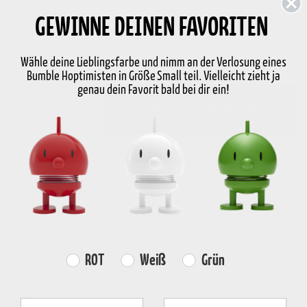
Größe
S
GEWINNE DEINEN FAVORITEN
S
Wähle deine Lieblingsfarbe und nimm an der Verlosung eines
Bumble Hoptimisten in Größe Small teil. Vielleicht zieht ja
genau dein Favorit bald bei dir ein!
-
+
In den Warenkorb legen
Auf Lager
Lieferung in 2-5 Werktage
KOSTENLOSER
SCHNELLE
RÜCKGABERECHT
VERSAND
LIEFERUNG
30 Tage Rückgabe
über €59
2-5 Werktage
Produktinformation
Farvevalg
ROT
Weiß
Grün
Eigenschaften
Fornavn
Efternavn