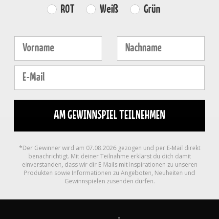
Farvevalg
ROT
Weiß
Grün
Fornavn
Efternavn
E-mail
AM GEWINNSPIEL TEILNEHMEN
*Der Gewinner wird am 07.08.2026 gezogen und per E-Mail direkt
benachrichtigt. Mit deiner Teilnahme erklärst du dich damit
einverstanden, dass wir dir E-Mails mit Inspirationen zu unseren
Produkten sowie Informationen zu Angeboten, Neuheiten und
Gewinnspielen zusenden dürfen.