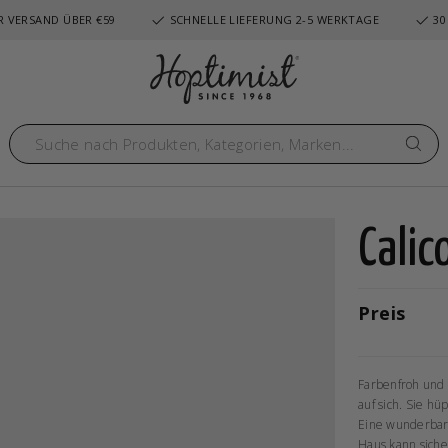
 VERSAND ÜBER €59
SCHNELLE LIEFERUNG 2-5 WERKTAGE
30
Calic
Preis
Farbenfroh und 
auf sich. Sie hü
Eine wunderbare
Haus kann sich