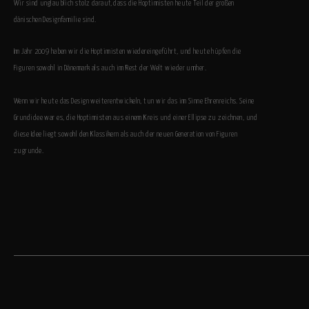
Wir sind unglaublich stolz darauf, dass die Hoptimisten heute Teil der großen
dänischen Designfamilie sind.
Im Jahr 2009 haben wir die Hoptimisten wiedereingeführt, und heute hüpfen die
Figuren sowohl in Dänemark als auch im Rest der Welt wieder umher.
Wenn wir heute das Design weiterentwickeln, tun wir das im Sinne Ehrenreichs. Seine
Grundidee war es, die Hoptimisten aus einem Kreis und einer Ellipse zu zeichnen, und
diese Idee liegt sowohl den Klassikern als auch der neuen Generation von Figuren
zugrunde.