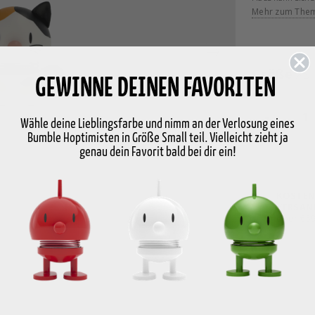
H 5,3 cm, D 4,2
Mehr zum The
Mit einem stark
1960er Jahre se
die eine ewige E
Größe
XS
GEWINNE DEINEN FAVORITEN
obwohl die 60er
Unruhen gepräg
einer ansonsten
-
Wähle deine Lieblingsfarbe und nimm an der Verlosung eines
Bimble und Bumb
Bumble Hoptimisten in Größe Small teil. Vielleicht zieht ja
Designers: Ein 
genau dein Favorit bald bei dir ein!
aufmerksamer Ju
ein Teil der dä
vier verschiede
Energie, gute L
KOSTEN
VERSAN
Es gibt garantie
über €5