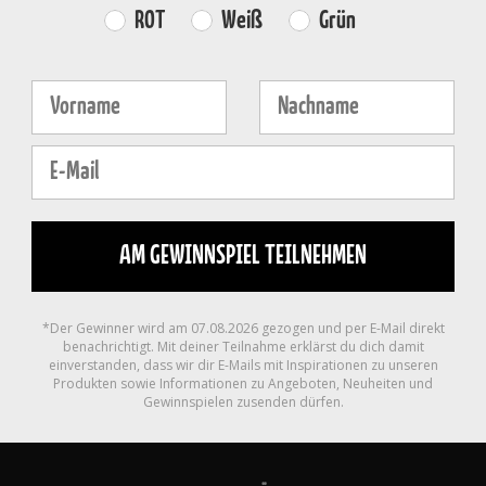
Farvevalg
ROT
Weiß
Grün
Fornavn
Efternavn
E-mail
AM GEWINNSPIEL TEILNEHMEN
*Der Gewinner wird am 07.08.2026 gezogen und per E-Mail direkt
benachrichtigt. Mit deiner Teilnahme erklärst du dich damit
einverstanden, dass wir dir E-Mails mit Inspirationen zu unseren
Produkten sowie Informationen zu Angeboten, Neuheiten und
Gewinnspielen zusenden dürfen.