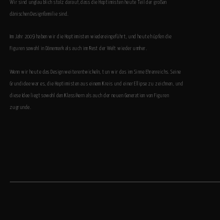
Wir sind unglaublich stolz darauf, dass die Hoptimisten heute Teil der großen
dänischen Designfamilie sind.
Im Jahr 2009 haben wir die Hoptimisten wiedereingeführt, und heute hüpfen die
Figuren sowohl in Dänemark als auch im Rest der Welt wieder umher.
Wenn wir heute das Design weiterentwickeln, tun wir das im Sinne Ehrenreichs. Seine
Grundidee war es, die Hoptimisten aus einem Kreis und einer Ellipse zu zeichnen, und
diese Idee liegt sowohl den Klassikern als auch der neuen Generation von Figuren
zugrunde.