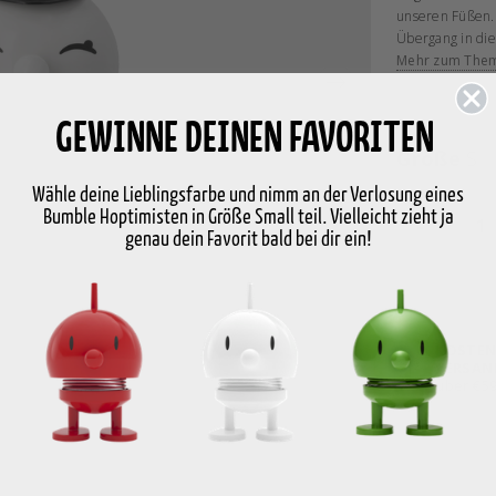
unseren Füßen.
Übergang in die
Erinnerung fürs
Mehr zum The
gute Geschenkid
Sprung den Schu
festzuhalten.
GEWINNE DEINEN FAVORITEN
H 7,3 cm, D 5,9
Größe
S
Wähle deine Lieblingsfarbe und nimm an der Verlosung eines
Bumble Hoptimisten in Größe Small teil. Vielleicht zieht ja
-
genau dein Favorit bald bei dir ein!
KOSTEN
VERSAN
über €5