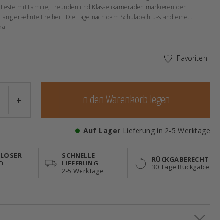
 Feste mit Familie, Freunden und Klassenkameraden markieren den
 lang ersehnte Freiheit. Die Tage nach dem Schulabschluss sind eine
 Leben. Deshalb sind unsere fröhlichen Student-Hoptimisten eine richtig
ma
ee. Sie teilen die Freude und erinnern mit ihrem kleinen, energischen
labsolventen daran, am optimistischen Glauben an die Zukunft
Favoriten
 cm
+
In den Warenkorb legen
Auf Lager
Lieferung in 2-5 Werktage
LOSER
SCHNELLE
RÜCKGABERECHT
D
LIEFERUNG
30 Tage Rückgabe
9
2-5 Werktage