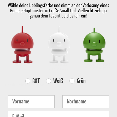
Größe
Wähle deine Lieblingsfarbe und nimm an der Verlosung eines
Bumble Hoptimisten in Größe Small teil. Vielleicht zieht ja
Auswählen Größe
genau dein Favorit bald bei dir ein!
-
+
Wähle die Variante aus
KOSTENLOSER
SCHNELLE
RÜCKGABERECHT
VERSAND
LIEFERUNG
30 Tage Rückgabe
über €59
2-5 Werktage
Farvevalg
ROT
Weiß
Grün
Produktinformation
Fornavn
Efternavn
Eigenschaften
E-mail