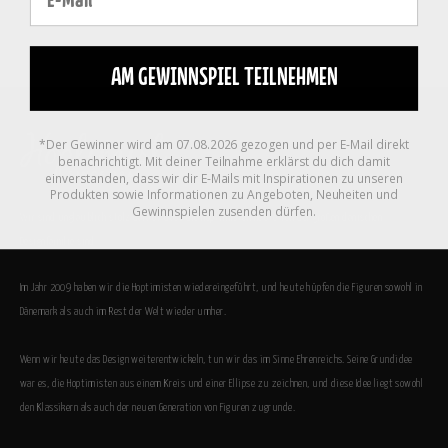
AM GEWINNSPIEL TEILNEHMEN
*Der Gewinner wird am 07.08.2026 gezogen und per E-Mail direkt
benachrichtigt. Mit deiner Teilnahme erklärst du dich damit
einverstanden, dass wir dir E-Mails mit Inspirationen zu unseren
Produkten sowie Informationen zu Angeboten, Neuheiten und
Gewinnspielen zusenden dürfen.
Wir sind unglaublich stolz darauf, dass die Hoptimisten heute Teil der großen dänischen
Designfamilie sind.
Im Jahr 2009 haben wir die Hoptimisten wiedereingeführt, und heute hüpfen die Figuren sowohl in
Dänemark als auch im Rest der Welt wieder umher.
Wenn wir heute das Design weiterentwickeln, tun wir das im Sinne Ehrenreichs. Seine Grundidee
war es, die Hoptimisten aus einem Kreis und einer Ellipse zu zeichnen, und diese Idee liegt sowohl
den Klassikern als auch der neuen Generation von Figuren zugrunde.