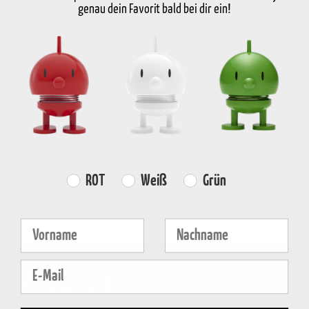
genau dein Favorit bald bei dir ein!
KOSTENLOSER
SCHNELLE
RÜCKGABERECHT
VERSAND
LIEFERUNG
30 Tage Rückgabe
über €59
2-5 Werktage
Produktinformation
Eigenschaften
Farvevalg
ROT
Weiß
Grün
Fornavn
Efternavn
E-mail