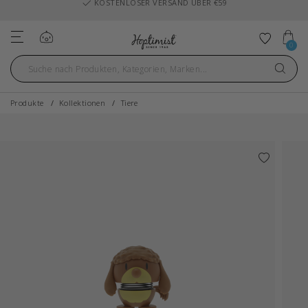
KOSTENLOSER VERSAND ÜBER €59
Einloggen
Zu Fav
0
Produkte
Kollektionen
Tiere