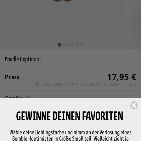
Poodle Hoptimist
17,95 €
Preis
Niedrigster Preis in den letzten 30 Tagen: 17,95 €
Größe
XS
GEWINNE DEINEN FAVORITEN
-
+
In den Warenkorb legen
Wähle deine Lieblingsfarbe und nimm an der Verlosung eines
Auf Lager
Lieferung in 2-5 Werktage
Bumble Hoptimisten in Größe Small teil. Vielleicht zieht ja