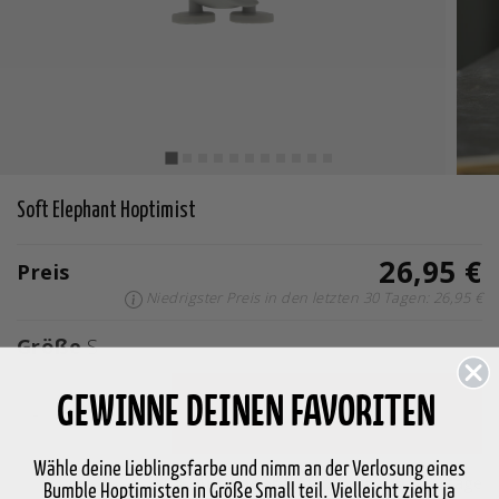
Soft Elephant Hoptimist
26,95 €
Preis
Niedrigster Preis in den letzten 30 Tagen: 26,95 €
Größe
S
GEWINNE DEINEN FAVORITEN
-
+
In den Warenkorb legen
Wähle deine Lieblingsfarbe und nimm an der Verlosung eines
Auf Lager
Lieferung in 2-5 Werktage
Bumble Hoptimisten in Größe Small teil. Vielleicht zieht ja