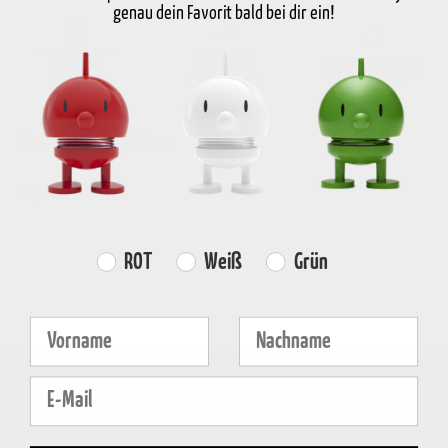
genau dein Favorit bald bei dir ein!
KOSTENLOSER
SCHNELLE
RÜCKGABERECHT
VERSAND
LIEFERUNG
30 Tage Rückgabe
über €59
2-5 Werktage
Produktinformation
Eigenschaften
Farvevalg
ROT
Weiß
Grün
Fornavn
Efternavn
E-mail