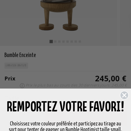
Bumble Enceinte
LIVRAISON GRATUITE
245,00 €
Prix
Prix le plus bas au cours des 30 derniers jours: 245,00 €
Taille
L
REMPORTEZ VOTRE FAVORI!
-
+
Ajouter au panier
Choisissez votre couleur préférée et participez au tirage au
sort pour tenter de gagner un Bumble Hoptimist taille small.