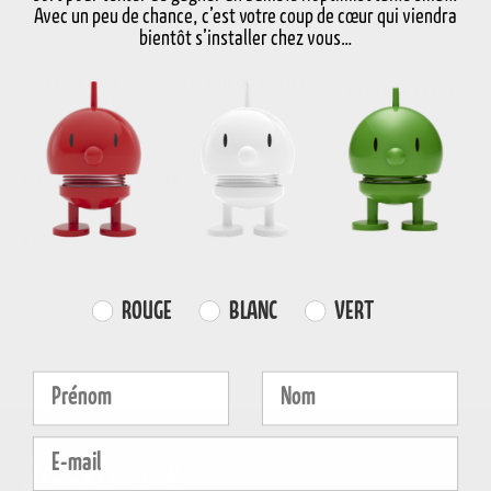
En stock
Livraison en 3-5 jours
Avec un peu de chance, c’est votre coup de cœur qui viendra
bientôt s’installer chez vous…
LIVRAISON
LIVRAISON RAPIDE
DROIT DE RETOUR
GRATUITE
sous 3-5 jours
30 jours de retour
au-delà de 59€
ouvrables
Informations sur le produit
Propriétés
Farvevalg
ROUGE
BLANC
VERT
Fornavn
Efternavn
E-mail