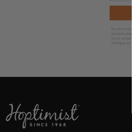
En vous insc
produits ains
votre consen
Politique en