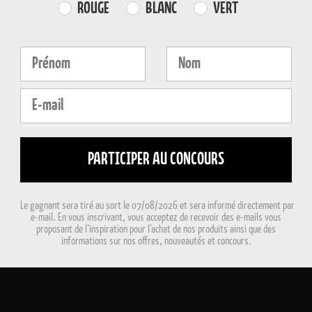
Farvevalg
ROUGE
BLANC
VERT
S'inscrire
Fornavn
Efternavn
rivant, vous consentez à ce que nous vous envoyions des e-mails d'inspiration pour l
i que des informations sur les offres, les actualités et les concours. Vous pouvez tou
tement. En savoir plus sur notre traitement des données personnelles et vos droit
E-mail
 matière de cookies et de données personnelles.
PARTICIPER AU CONCOURS
Le gagnant sera tiré au sort le 07/08/2026 et sera informé directement par
e-mail. En vous inscrivant, vous acceptez de recevoir des e-mails vous
proposant de l’inspiration pour l’achat de nos produits ainsi que des
informations sur nos offres, nouveautés et concours.