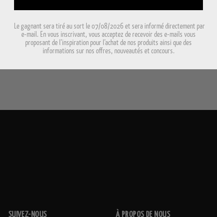
Le gagnant sera tiré au sort le 07/08/2026 et sera informé directement par
e-mail. En vous inscrivant, vous acceptez de recevoir des e-mails vous
proposant de l’inspiration pour l’achat de nos produits ainsi que des
informations sur nos offres, nouveautés et concours.
SUIVEZ-NOUS
À PROPOS DE NOUS