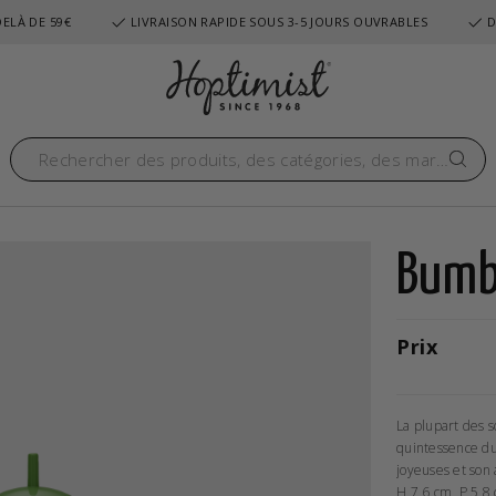
ELÀ DE 59€
LIVRAISON RAPIDE SOUS 3-5 JOURS OUVRABLES
D
Bumb
Prix
La plupart des s
quintessence du
joyeuses et son 
H 7,6 cm, P 5,8