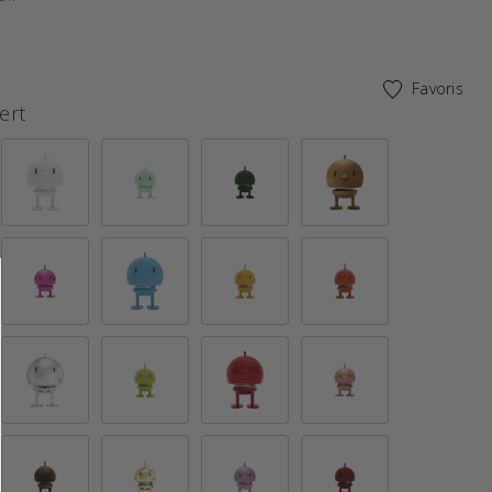
Favoris
ert
é sélectionnés