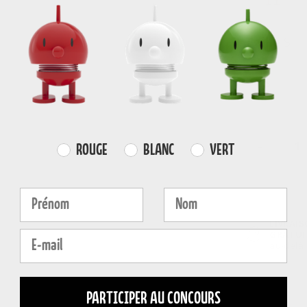
Taille
S
S
-
Farvevalg
ROUGE
BLANC
VERT
Fornavn
Efternavn
LIVRAI
E-mail
GRATUI
au-delà
PARTICIPER AU CONCOURS