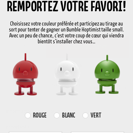
REMPORTEZ VOTRE FAVORI!
Taille
S
S
Choisissez votre couleur préférée et participez au tirage au
sort pour tenter de gagner un Bumble Hoptimist taille small.
Avec un peu de chance, c’est votre coup de cœur qui viendra
bientôt s’installer chez vous…
-
+
Ajouter au panier
En stock
Livraison en 3-5 jours
LIVRAISON
LIVRAISON RAPIDE
DROIT DE RETOUR
GRATUITE
sous 3-5 jours
30 jours de retour
au-delà de 59€
ouvrables
Informations sur le produit
Farvevalg
ROUGE
BLANC
VERT
Propriétés