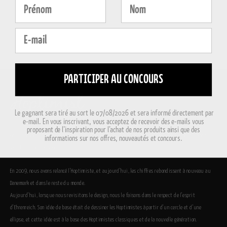
Fornavn
Efternavn
E-mail
PARTICIPER AU CONCOURS
Le gagnant sera tiré au sort le 07/08/2026 et sera informé directement par
e-mail. En vous inscrivant, vous acceptez de recevoir des e-mails vous
proposant de l’inspiration pour l’achat de nos produits ainsi que des
Nous sommes incroyablement fiers que les Hoptimists fassent aujourd’hui partie de la grande
informations sur nos offres, nouveautés et concours.
famille du design danois.
En 2009, nous avons relancé l’Hoptimiste, et aujourd’hui, les chiffres rebondissent à nouveau au
Danemark et dans le reste du monde.
Aujourd’hui, lorsque nous revisitons le design, nous le faisons dans le respect de l’esprit
d’Ehrenreich. Son idée de base était de dessiner les Hoptimistes à partir d’un cercle et d’une
ellipse, et cette idée est à la base des Hoptimistes classiques et de la nouvelle génération.