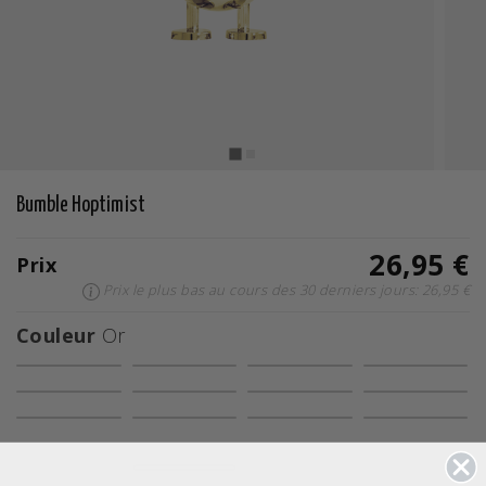
Bumble Hoptimist
26,95 €
Prix
Prix le plus bas au cours des 30 derniers jours: 26,95 €
Couleur
Or
ont été sélectionnés