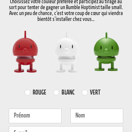
-
+
Ajouter au panier
Choisissez votre couleur préférée et participez au tirage au
sort pour tenter de gagner un Bumble Hoptimist taille small.
Avec un peu de chance, c’est votre coup de cœur qui viendra
bientôt s’installer chez vous…
En stock
Livraison en 3-5 jours
LIVRAISON
LIVRAISON RAPIDE
DROIT DE RETOUR
GRATUITE
sous 3-5 jours
30 jours de retour
au-delà de 59€
ouvrables
Informations sur le produit
Propriétés
Farvevalg
ROUGE
BLANC
VERT
Fornavn
Efternavn
E-mail