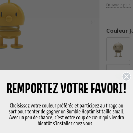
d’être grand pou
En savoir plus
H 5,8 cm, D 3,5
Fermement conva
mouvement Hoptim
Couleur
J
rappellerait inc
années 60 soien
marquée par des
d’Ehrenreich ét
les tout premier
yeux souriants e
Hoptimists font 
entier. Les figu
de couleurs qui
REMPORTEZ VOTRE FAVORI!
chaque occasion
Choisissez votre couleur préférée et participez au tirage au
sort pour tenter de gagner un Bumble Hoptimist taille small.
Avec un peu de chance, c’est votre coup de cœur qui viendra
bientôt s’installer chez vous…