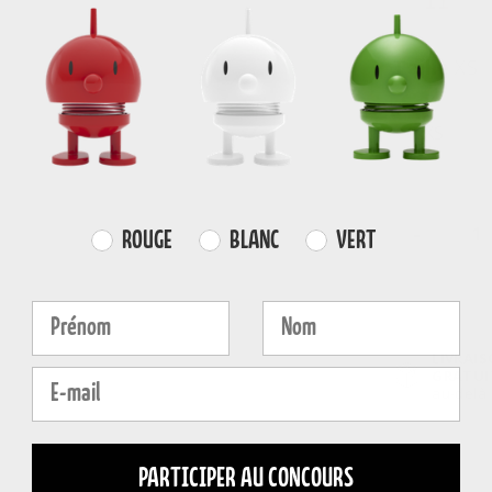
Taille
XS
XS
-
Farvevalg
ROUGE
BLANC
VERT
Fornavn
Efternavn
LIVRAI
E-mail
GRATUI
au-delà
PARTICIPER AU CONCOURS