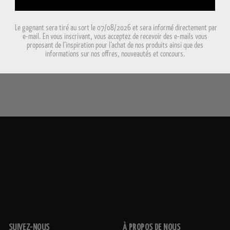
Le gagnant sera tiré au sort le 07/08/2026 et sera informé directement par
e-mail. En vous inscrivant, vous acceptez de recevoir des e-mails vous
proposant de l’inspiration pour l’achat de nos produits ainsi que des
informations sur nos offres, nouveautés et concours.
SUIVEZ-NOUS
À PROPOS DE NOUS