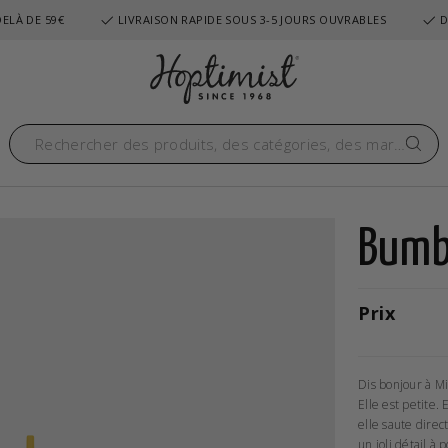
ELÀ DE 59€
LIVRAISON RAPIDE SOUS 3-5 JOURS OUVRABLES
D
Bumb
Prix
Dis bonjour à Mi
Elle est petite.
elle saute direc
un joli détail à