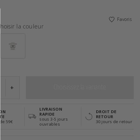
 cm
Favoris
hoisir la couleur
+
Choisissez la variante
LIVRAISON
SON
DROIT DE
RAPIDE
TE
RETOUR
sous 3-5 jours
 de 59€
30 jours de retour
ouvrables