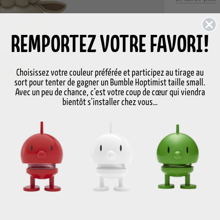
H 7,4 cm, P 5,8
REMPORTEZ VOTRE FAVORI!
Couleur
C
Choisissez votre couleur préférée et participez au tirage au
sort pour tenter de gagner un Bumble Hoptimist taille small.
Avec un peu de chance, c’est votre coup de cœur qui viendra
bientôt s’installer chez vous…
Taille
S
-
LIVRAI
GRATUI
au-delà