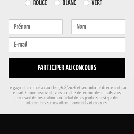
Farvevalg
ROUGE
BLANC
VERT
Fornavn
Efternavn
E-mail
PARTICIPER AU CONCOURS
Le gagnant sera tiré au sort le 07/08/2026 et sera informé directement par
e-mail. En vous inscrivant, vous acceptez de recevoir des e-mails vous
proposant de l’inspiration pour l’achat de nos produits ainsi que des
informations sur nos offres, nouveautés et concours.