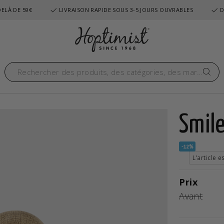
ELÀ DE 59€
LIVRAISON RAPIDE SOUS 3-5 JOURS OUVRABLES
D
Smil
-12%
L’article 
Prix
Avant