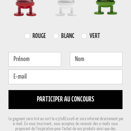
-
Farvevalg
ROUGE
BLANC
VERT
LIVRAI
GRATUI
au-delà
Fornavn
Efternavn
E-mail
PARTICIPER AU CONCOURS
Le gagnant sera tiré au sort le 07/08/2026 et sera informé directement par
e-mail. En vous inscrivant, vous acceptez de recevoir des e-mails vous
proposant de l’inspiration pour l’achat de nos produits ainsi que des