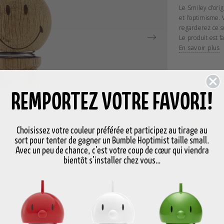
Le Smiley d’origi
et l’optimisme.
regarderez ce s
Le produit est 
H 6,6 cm, P 5,6
En savoir plus
Couleur
C
REMPORTEZ VOTRE FAVORI!
Choisissez votre couleur préférée et participez au tirage au
sort pour tenter de gagner un Bumble Hoptimist taille small.
Avec un peu de chance, c’est votre coup de cœur qui viendra
Taille
S
bientôt s’installer chez vous…
S