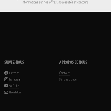
informations sur nos offres, nouveautés et concours.
SUIVEZ-NOUS
À PROPOS DE NOUS
Facebook
L’histoire
Instagram
Où nous trouver
YouTube
Newsletter