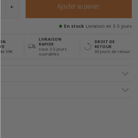
+
Ajouter au panier
En stock
Livraison en 3-5 jours
LIVRAISON
SON
DROIT DE
RAPIDE
TE
RETOUR
sous 3-5 jours
 de 59€
30 jours de retour
ouvrables