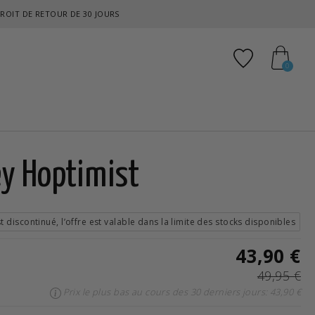
ROIT DE RETOUR DE 30 JOURS
Ajouter aux
0
ey Hoptimist
est discontinué, l’offre est valable dans la limite des stocks disponibles
43,90 €
49,95 €
Prix le plus bas au cours des 30 derniers jours: 43,90 €