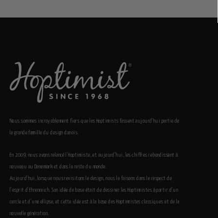
Nous sommes incroyablement fiers que les Hoptimists fassent aujourd’hui partie de
la grande famille du design danois.
En 2009, nous avons relancé l’Hoptimiste, et aujourd’hui, les chiffres rebondissent à
nouveau au Danemark et dans le reste du monde.
Aujourd’hui, lorsque nous revisitons le design, nous le faisons dans le respect de
l’esprit d’Ehrenreich. Son idée de base était de dessiner les Hoptimistes à partir d’un
cercle et d’une ellipse, et cette idée est à la base des Hoptimistes classiques et de la
nouvelle génération.