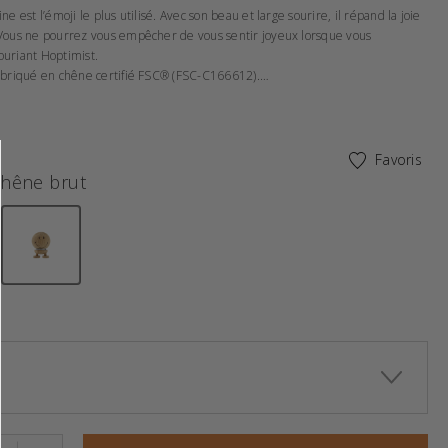
ne est l’émoji le plus utilisé. Avec son beau et large sourire, il répand la joie
 Vous ne pourrez vous empêcher de vous sentir joyeux lorsque vous
ouriant Hoptimist.
fabriqué en chêne certifié FSC® (FSC-C166612).
 cm.
Favoris
hêne brut
ont été sélectionnés